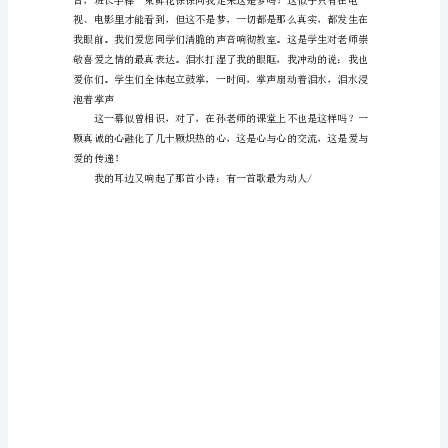
讲
稿
有
一
首
歌
最
动
人/
那
就
是