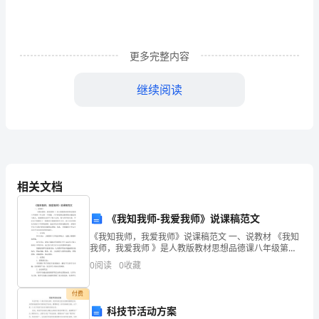
师
德/
更多完整内容
有
继续阅读
一
种
正为这个，我虽累，但乐在其中。
人
生
相关文档
最
为
《我知我师-我爱我师》说课稿范文
《我知我师，我爱我师》说课稿范文 一、说教材 《我知
美
我师，我爱我师 》是人教版教材思想品德课八年级第二
单元第一个框题。八年级思想品德课的主题是我与他
丽/
0
阅读
0
收藏
人，前面我们已经学了我与父母，我与同学的
那
付费
科技节活动方案