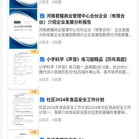
那
2
阅读
0
收藏
新、企业风险、企业活力四个维度对企业发展情况进行
评价。
就
河南君耀商业管理中心合伙企业（有限合
伙）介绍企业发展分析报告
是
河南君耀商业管理中心合伙企业（有限合伙） 企业发展
诗
分析结果企业发展指数得分企业发展指数得分河南君耀
商业管理中心合伙企业（有限合伙）综合得分说明：企
4
阅读
0
收藏
魂/
业发展指数根据企业规模、企业创新、企业风险、企业
活力
付费
不
小学科学《声音》练习题精品【历年真题】
要
小学科学《声音》练习题一.选择题(共10题，共20分)1.
唐代诗人张继的名句“姑苏城外寒山寺，夜半钟声到客船”
说
描述了客船中的人听到远方的场景。此时听到的钟声是
4
阅读
0
收藏
通过（ ）传来的。A.水面
我
付费
们
社区2024年食品安全工作计划
社区2024年食品安全工作计划2024年社区食品安全工作
一
计划一、背景介绍食品安全是社区居民健康的重要保
障，也是社区发展的重要环节。随着社区人口的增加和
无
6
阅读
0
收藏
经济的发展，食品安全问题愈发凸显，为此，制定202
所
付费