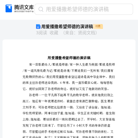
用
用爱播撒希望师德的演讲稿
爱
用爱播撒希望师德的演讲稿
付费
播
3
阅读
收藏
（
来自
：
贤阅文档
）
撒
希
望
师
德
的
演