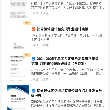
就
科技节活动方案科技节是一个展示科技成果、促进科技
是
交流与创新的重要活动，为更好地组织和开展科技节活
泡着掌声
动，需要制定一系列详细的方案。以下是一个关于科技
1
阅读
0
收藏
节活动方案的详细分析：首先，科技节活动的主题应当
教
具有引导
付费
师/
简易微博设计和实现毕业设计模板
有
爱的传递！
- 简易微博的设计与实现 - 信息学院· - 年 月 日 - * - 行胜
于言 敢为人先
一
3
阅读
0
收藏
道
付费
2024-2025学年黑龙江省哈尔滨市八年级上
风
学期1月期末物理调研试题（含答案）
景
2024-2025学年黑龙江省哈尔滨市八年级上学期1月期末
物理调研试题（含答案）一、单选题（本题共10小题，
线
每题3分，共30分）1、以下描述的各种现象中，需要吸
0
阅读
0
收藏
热的是（ ）A．冰箱冷冻室内壁出现的“
最
南通趣优优纺织品有限公司介绍企业发展分
为
析报告
记/
南通趣优优纺织品有限公司 企业发展分析结果企业发展
指数得分企业发展指数得分南通趣优优纺织品有限公司
综合得分说明：企业发展指数根据企业规模、企业创