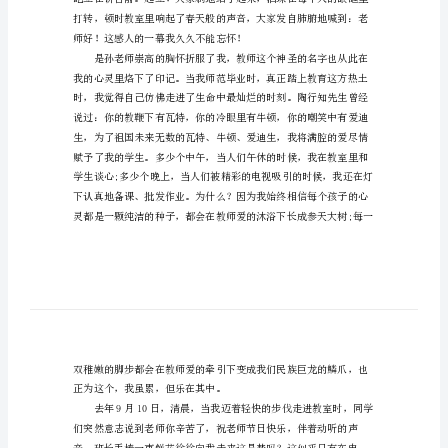
讲
稿
用
爱
播
撒
希
望
师
德
的
演
师好！这感人的一幕我久久不