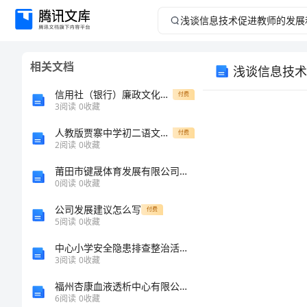
浅
谈
相关文档
浅谈信息技术
信
信用社（银行）廉政文化进信合演讲稿
付费
息
3
阅读
0
收藏
人教版贾寨中学初二语文月考试题1
技
付费
2
阅读
0
收藏
术
莆田市键晟体育发展有限公司介绍企业发展分析报告
0
阅读
0
收藏
促
公司发展建议怎么写
付费
5
阅读
0
收藏
进
中心小学安全隐患排查整治活动实施方案
教
3
阅读
0
收藏
福州杏康血液透析中心有限公司介绍企业发展分析报告
师
6
阅读
0
收藏