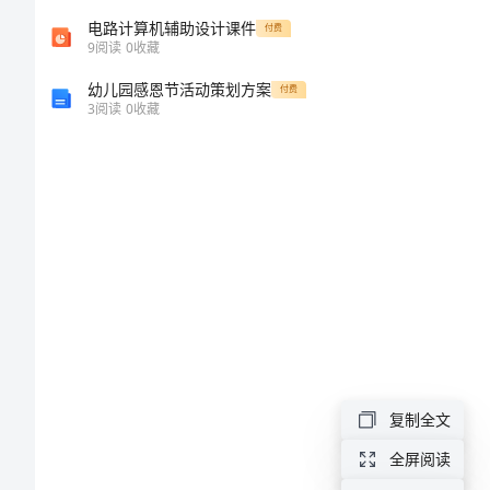
的
电路计算机辅助设计课件
付费
9
阅读
0
收藏
发
幼儿园感恩节活动策划方案
付费
3
阅读
0
收藏
展
和
创
新
人
才
复制全文
的
全屏阅读