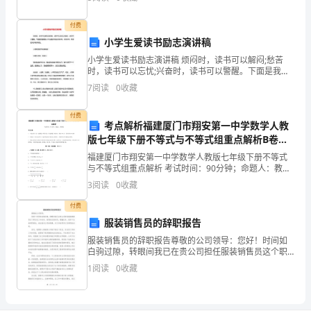
椅子，经常收不到信号的电视机，快要倒塌的
7.
上
付费
小学生爱读书励志演讲稿
演，
小学生爱读书励志演讲稿 烦闷时，读书可以解闷;愁苦
父
8.
时，读书可以忘忧;兴奋时，读书可以警醒。下面是我整
理的小学生爱读书励志演讲稿，供你参考，希望能对你
7
阅读
0
收藏
母
有所帮助。 小学生爱读书演讲稿篇
又
付费
考点解析福建厦门市翔安第一中学数学人教
版七年级下册不等式与不等式组重点解析B卷
在
（附答案详解）
福建厦门市翔安第一中学数学人教版七年级下册不等式
吵
与不等式组重点解析 考试时间：90分钟；命题人：教研
组考生注意：1、本卷分第I卷（选择题）和第Ⅱ卷（非选
3
阅读
0
收藏
架，
择题）两部分，满分100分，考试时间90分钟2、
付费
我
服装销售员的辞职报告
缩
服装销售员的辞职报告尊敬的公司领导：您好！时间如
白驹过隙，转眼间我已在贵公司担任服装销售员这个职
在
位近三年时间。回想起这段时间，感触良多，我写下这
1
阅读
0
收藏
封辞职报告，表达我对公司的感激、对工作的思考以及
离职的决
被