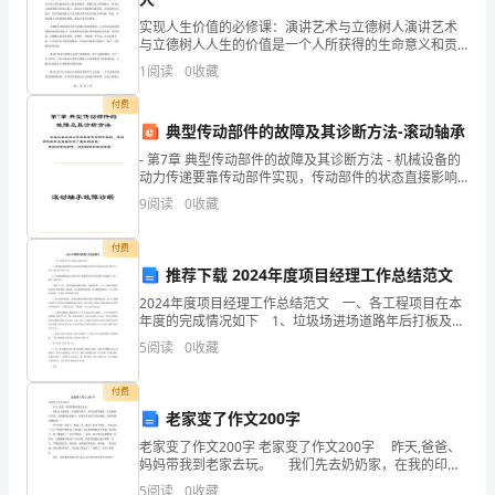
“锅
实现人生价值的必修课：演讲艺术与立德树人演讲艺术
与立德树人人生的价值是一个人所获得的生命意义和贡
2.
碗
献。而实现人生价值的途径是多种多样的，包括学习、
1
阅读
0
收藏
实践、思考等。在这其中，演讲艺术和立德树人是两个
重要的方
瓢
付费
典型传动部件的故障及其诊断方法-滚动轴承
盆
3.
- 第7章 典型传动部件的故障及其诊断方法 - 机械设备的
进
动力传递要靠传动部件实现，传动部件的状态直接影响
了整机的功能！ 典型的传动部件：滚动轴承和齿轮
9
阅读
0
收藏
行
4.
付费
曲”
推荐下载 2024年度项目经理工作总结范文
再
2024年度项目经理工作总结范文 一、各工程项目在本
年度的完成情况如下 1、垃圾场进场道路年后打板及边
5.
次
沟砌筑全部在责任成本内完成工程任务，累计完成产值
5
阅读
0
收藏
2889万元。 2、阜南路道路改造工程按合同
在
付费
我
老家变了作文200字
6.
们
老家变了作文200字 老家变了作文200字 昨天,爸爸、
妈妈带我到老家去玩。 我们先去奶奶家，在我的印象
中，那里虽然很宽敞，但是破破烂烂的：几把腿快短的
家
5
阅读
0
收藏