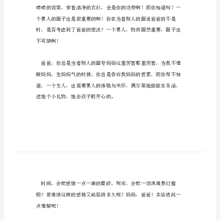
500
字
父
母
给
彼
此
理
解
吧！
作
文