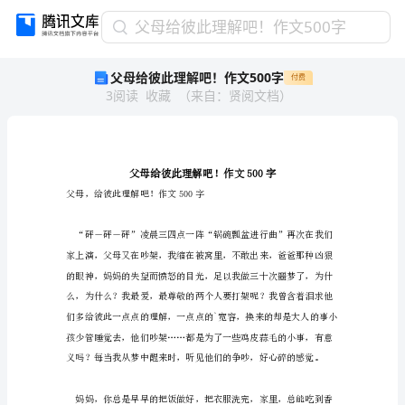
父
父母给彼此理解吧！作文500字
母
父母给彼此理解吧！作文500字
付费
给
3
阅读
收藏
（
来自
：
贤阅文档
）
彼
此
理
解
吧！
作
父母，给彼此理解吧！作文500字
文