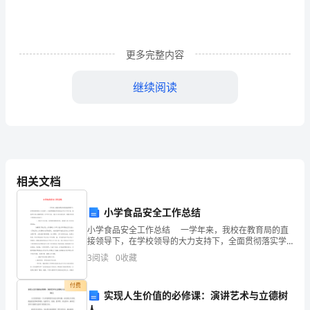
字
“砰
更多完整内容
―
砰
继续阅读
―
砰”
凌
点理解吧！
晨
相关文档
三
小学食品安全工作总结
四
小学食品安全工作总结 一学年来，我校在教育局的直
接领导下，在学校领导的大力支持下，全面贯彻落实学
点
校食品卫生工作计划，促进学生身心健康发展。在开学
3
阅读
0
收藏
之际，进行认真自检自
一
1.
付费
实现人生价值的必修课：演讲艺术与立德树
阵
人