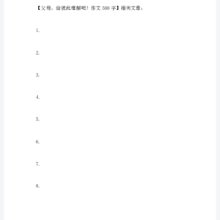
500
字
不可缺啊！
父
母，
给
彼
此
理
送她个小礼物，她会孩子般开心的。
解
吧！
作
文
500