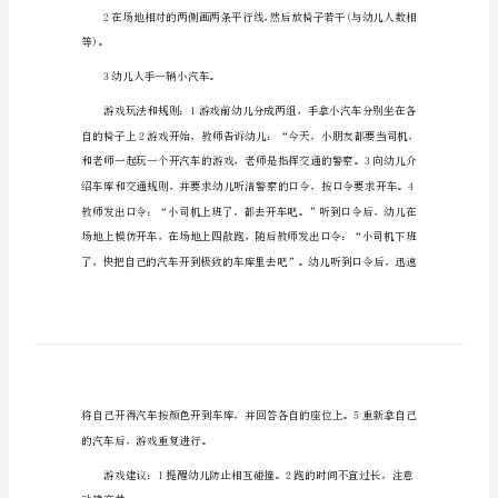
划
关于幼儿园游戏活动策划书6
书
游戏名称：小司机
关
于
幼
力。
儿
园
蓝、绿、四种颜色
游
戏
的汽车图片，表示这里是车库。
活
动
策
等)。