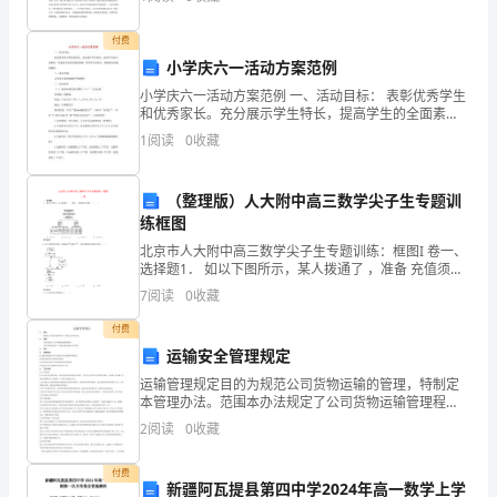
的成绩。结合我院“管理创新、服务创新、环境
为
C.1490
100
付费
小学庆六一活动方案范例
分。
D.200
小学庆六一活动方案范例 一、活动目标： 表彰优秀学生
和优秀家长。充分展示学生特长，提高学生的全面素
请
质，营造快乐活跃的校园氛围，培养学生的爱心，搭建
1
阅读
0
收藏
家校沟通的桥梁。 二、活
买卖合同法律关系的主体是（）。
首
先
（整理版）人大附中高三数学尖子生专题训
2
16
第页共页
练框图
按
北京市人大附中高三数学尖子生专题训练：框图I 卷一、
选择题1． 如以下图所示，某人拨通了 ，准备 充值须如
要
下操作 ( )A．1-5-1-1 B．1-5-1-5 C．1-5-2-1 D
7
阅读
0
收藏
求
付费
在
运输安全管理规定
运输管理规定目的为规范公司货物运输的管理，特制定
试
本管理办法。范围本办法规定了公司货物运输管理程
序。本办法标准适用于公司储运部运输办公室管理。定
2
阅读
0
收藏
卷
义运输组织4.1储运部运输办公室负责对产品运输程序的
管理。
的
付费
新疆阿瓦提县第四中学2024年高一数学上学