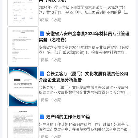
考
2024年小学五年级下册数学期末测试卷一.选择题(共6
为应税营业额
试
题，共12分)1.下列图形中，从上面看到的不同的是（
）。A. B. C.2.一个由正方体组成的立体图形，
3
阅读
0
收藏
须
知：
安徽省六安市金寨县2024年材料员专业管理
机关备案。这里的一定期限内是指（）。
实务（名校卷）
考
A.15日内
安徽省六安市金寨县2024年材料员专业管理实务（名校
卷） 第一部分 单选题(50题) 1、检查考核材料的供应计
试
划的执行情况，主要是检查材料的（ ）执行情况，它反
B.30日内
1
阅读
0
收藏
映了材料对生产的保证程度。A.
时
C.40日内
会长会客厅（厦门）文化发展有限责任公司
间：
介绍企业发展分析报告
D.60日内
90
会长会客厅（厦门）文化发展有限责任公司 企业发展分
析结果企业发展指数得分企业发展指数得分会长会客厅
分
（厦门）文化发展有限责任公司综合得分说明：企业发
1
阅读
0
收藏
展指数根据企业规模、企业创新、企业风险、企业活力
钟，
四个
额为（）万元。
妇产科的工作计划10篇
满
妇产科的工作计划10篇妇产科的工作计划 篇1 妇科是我
A.400
分
院的重点发展科室，在医院领导及相关兄弟科室给予很
大的帮助下，使妇科又稳又快的发展至今，取得较满意
1
阅读
0
收藏
B.1485