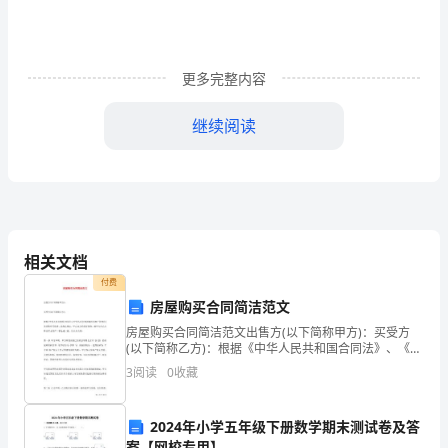
师
《经
济
更多完整内容
法
继续阅读
基
A.2006年6月10日
础》
B.2006年6月20日
检
C.2006年8月5日
测
相关文档
D.2006年8月12日
试
付费
房屋购买合同简洁范文
题
房屋购买合同简洁范文出售方(以下简称甲方)：买受方
(附
(以下简称乙方)：根据《中华人民共和国合同法》、《中
华人民共和国城市房地产管理法》及其他有关法律、法
3
阅读
0
收藏
答
规之规定，甲乙双方经友好协商，就甲方向乙方
案)
2024年小学五年级下册数学期末测试卷及答
案【网校专用】