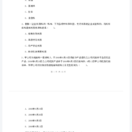
经
2、
济
3、
法
基
姓名:_________
础
考号:_________
检
测
试
A．原油
题
B．新闻纸