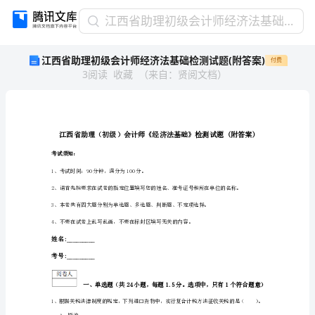
江
江西省助理初级会计师经济法基础检测试题(附答案)
西
江西省助理初级会计师经济法基础检测试题(附答案)
付费
省
3
阅读
收藏
（
来自
：
贤阅文档
）
助
理
初
级
会
计
考试须知：
师
1、
考试时间：90分钟，满分为100分。