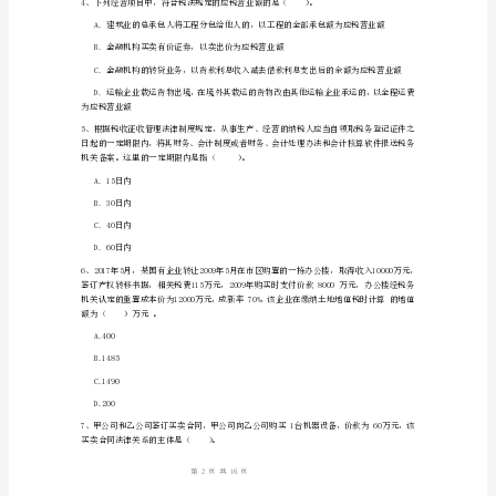
(附
C．胶卷
答
D．录像机
案)
在地确定所得来源地的是（）。
江
A、销售货物所得
西
B、提供劳务所得
省
C、动产转让所得
助
D、特许权使用费所得
理
（初
级）
会
1
16
第页共页
计