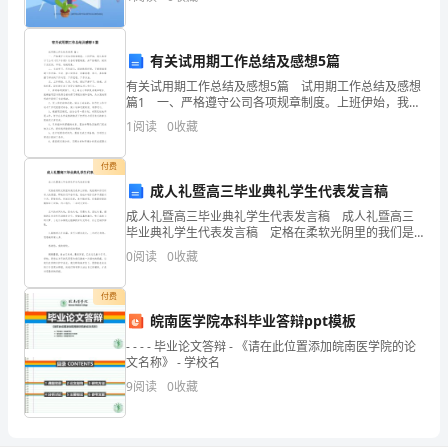
样
的
有关试用期工作总结及感想5篇
有关试用期工作总结及感想5篇 试用期工作总结及感想
工
篇1 一、严格遵守公司各项规章制度。上班伊始，我认
真学习了公司《员工手册》及各项管理制度，并严格遵
作
1
阅读
0
收藏
守，做到了无迟到、早退、违规现象。 二、
形
付费
成人礼暨高三毕业典礼学生代表发言稿
式，
成人礼暨高三毕业典礼学生代表发言稿 成人礼暨高三
对
毕业典礼学生代表发言稿 定格在柔软光阴里的我们是
多么好看，我能洞知你们所有人的愿望。即使你们不告
0
阅读
0
收藏
诉我，我也知道你们并不想面对今天。即使感伤，但回
机
付费
关
皖南医学院本科毕业答辩ppt模板
大
- - - - 毕业论文答辩 - 《请在此位置添加皖南医学院的论
文名称》 - 学校名
院
9
阅读
0
收藏
卫