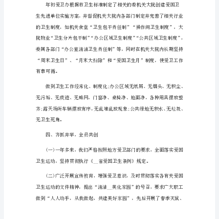
作
总
结
全
新
二、组织健全，领导重视
范
文
爱
国
卫
生
个
人