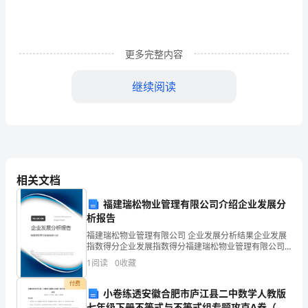
工
作
更多完整内容
总
结
继续阅读
1
__
历
年
相关文档
三、制度健全，创建规范
来
福建瑞松物业管理有限公司介绍企业发展分
析报告
都
福建瑞松物业管理有限公司 企业发展分析结果企业发展
很
指数得分企业发展指数得分福建瑞松物业管理有限公司
综合得分说明：企业发展指数根据企业规模、企业创
1
阅读
0
收藏
新、企业风险、企业活力四个维度对企业发展情况进行
重
评价。
付费
小卷练透安徽合肥市庐江县二中数学人教版
视
七年级下册不等式与不等式组专题攻克A卷（附