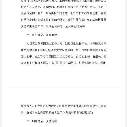
爱国卫生个人工作总结1
全
新
范
文
爱
国
卫
一、统一认识，明确任务
生
个
人
工