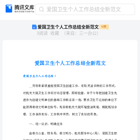
爱
爱国卫生个人工作总结全新范文
国
爱国卫生个人工作总结全新范文
付费
卫
3
阅读
收藏
（
来自
：
三一办公
）
生
个
人
工
作
总
结