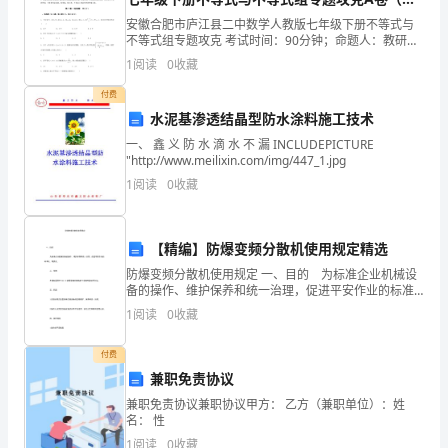
爱
答案详解）
安徽合肥市庐江县二中数学人教版七年级下册不等式与
不等式组专题攻克 考试时间：90分钟；命题人：教研组
国
考生注意：1、本卷分第I卷（选择题）和第Ⅱ卷（非选择
1
阅读
0
收藏
题）两部分，满分100分，考试时间90分钟2、答
卫
付费
水泥基渗透结晶型防水涂料施工技术
生
有章可循。
一、 鑫 义 防 水 滴 水 不 漏 INCLUDEPICTURE
创
"http://www.meilixin.com/img/447_1.jpg
1
阅读
0
收藏
建
工
【精编】防爆变频分散机使用规定精选
作，
防爆变频分散机使用规定 一、目的 为标准企业机械设
备的操作、维护保养和统一治理，促进平安作业的标准
采
无卫生死角。
化、制度化。 二、范围 本规程适用于FSJ-7.5防爆变
1
阅读
0
收藏
频分散机的平安操作及保养方法。 三
取
四、齐抓并举，全员共创
付费
灵
兼职免责协议
活
兼职免责协议兼职协议甲方： 乙方（兼职单位）：姓
名： 性
多
1
阅读
0
收藏