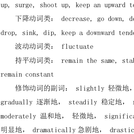
波动动词类：fluctuate
持平动词类：remainthes
remainconstant
修饰动词的副词：slightly轻微地，slowly缓慢地，
gradually逐渐地，steadily稳定地，rapidly迅速地，
moderately温和地，轻微
明显地，dramatically急剧地，drastically急剧地
上升名词类：increase,rise,growth,jump,surge
下降名词类：decrease,decline,fall,reduction,drop
波动名词类：fluctuation
修饰名词的形容词：slight,slow,gradual,steady,
rapid,moderate,significant,sharp,dramatic,drastic