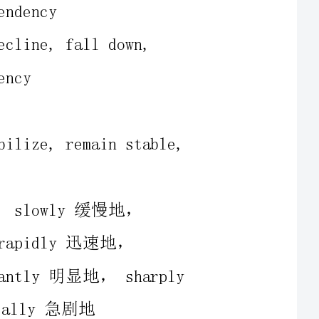
ame,stabilize,remainstable,
地，significantly明显地，sharply