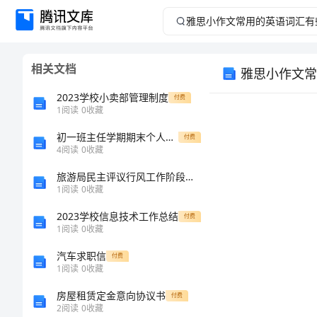
雅
思
相关文档
雅思小作文常
小
2023学校小卖部管理制度
付费
作
1
阅读
0
收藏
初一班主任学期期末个人总结
文
付费
4
阅读
0
收藏
常
旅游局民主评议行风工作阶段总结及计划
1
阅读
0
收藏
用
2023学校信息技术工作总结
付费
1
阅读
0
收藏
的
汽车求职信
付费
英
1
阅读
0
收藏
房屋租赁定金意向协议书
付费
语
2
阅读
0
收藏