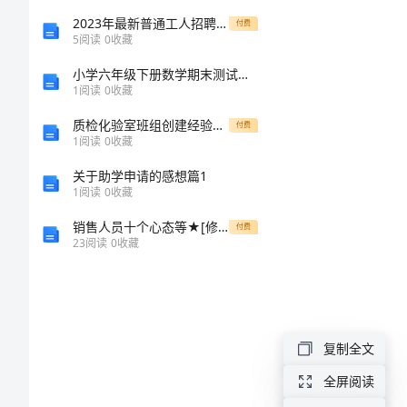
词
2023年最新普通工人招聘空白表格工作简历模板文档
付费
5
阅读
0
收藏
汇
小学六年级下册数学期末测试卷附参考答案（预热题）
1
阅读
0
收藏
有
质检化验室班组创建经验材料
付费
1
阅读
0
收藏
些
关于助学申请的感想篇1
雅
1
阅读
0
收藏
思
销售人员十个心态等★[修改版]
付费
23
阅读
0
收藏
小
作
文
常
复制全文
用
全屏阅读