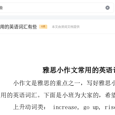
用的英语词汇有些
本文由贤阅文档提供
付费
雅思小作文常用的英语词汇有些
小作文是雅思的重点之一，写好雅思小作文，要求记住一些常
用的英语词汇。下面是小班为大家的，希望对大家有用。
上升动词类：increase,goup,riseup,growup,jump
up,surge,shootup,keepanupwardtendency
下降动词类：decrease,godown,decline,falldown,
drop,sink,dip,keepadownwardtendency