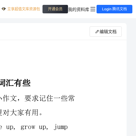
立享超值文库资源包
我的资料库
开通会员
Login 腾讯文档
编辑文档