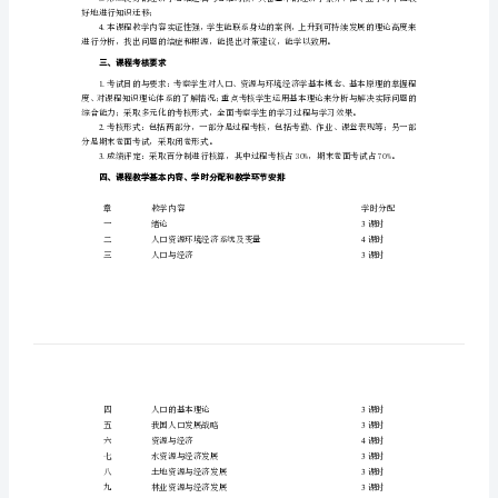
境
学时：36（理论学时：36；实验实践学
经
面向对象：经济管理类专业
先修课程：宏观经济学微观经济学
济
二、课程教学目的与要求
学
概
论》
课
1
程
2
.把握人口、资
3
教
好地进行知识迁移；
4