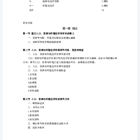
学
三、课程考核要求
大
1
纲
经
2
分是期末卷面考试，采取闭卷形式。
济
3
学
系
《人
章
教学内容
一
绪论
口
二
人口资源环境经济系统及变量
资
三
人口与经济
源
与