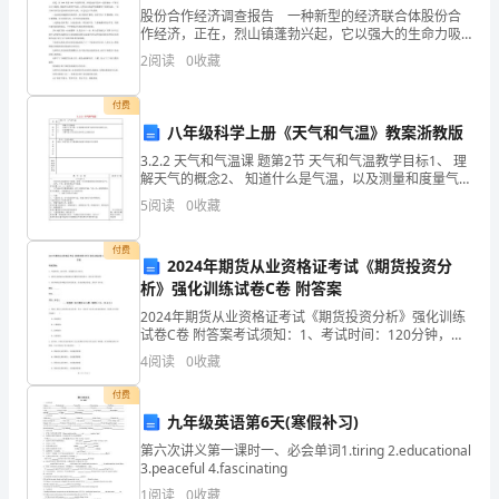
一、
股份合作经济调查报告 一种新型的经济联合体股份合
第一
作经济，正在，烈山镇蓬勃兴起，它以强大的生命力吸
课
引着千家万户，成为发展商品经济的一支重要力量。
第一节
建立人口、资源与环境经济学学科的意义
2
阅读
0
收藏
王郁昭省长在这里考察时高度评价说这种经济联合体是
程
一、资源节约型、环境友好型社会的理论基础
一
付费
二、实施可持续发展战略的需要
基
八年级科学上册《天气和气温》教案浙教版
本
3.2.2 天气和气温课 题第2节 天气和气温教学目标1、 理
解天气的概念2、 知道什么是气温，以及测量和度量气温
一、人口、资源与环境经济学研究的对象
信
的常用仪器和方法。3、 学会测量气温4、 了解气温与人
5
阅读
0
收藏
们的生活和其它生
息
付费
2024年期货从业资格证考试《期货投资分
二、人口、资源与环境经济学研究的性质
课
析》强化训练试卷C卷 附答案
三、人口、资源与环境经济学的特征
程
2024年期货从业资格证考试《期货投资分析》强化训练
1.
系统性
试卷C卷 附答案考试须知：1、考试时间：120分钟，本
名
2.
复合型
卷满分为100分。 2、请首先按要求在试卷的指定位置填
4
阅读
0
收藏
写您的姓名、准考证号等信息。 3、请仔细
3.
协调性
称：
付费
4.
战略性
九年级英语第6天(寒假补习)
人
5.
可持续性
第六次讲义第一课时一、必会单词1.tiring 2.educational
口
3.peaceful 4.fascinating
第三节人口、资源与环境经济学的研究方法
1
阅读
0
收藏