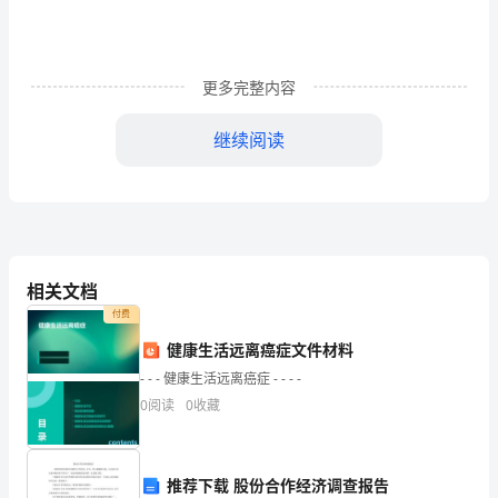
环
境
经
更多完整内容
济
继续阅读
学
四
人口的基本理论
概
五
我国人口发展战略
论》
六
资源与经济
七
水资源与经济发展
课
八
土地资源与经济发展
相关文档
程
九
林业资源与经济发展
付费
教
十
能源与经济发展
健康生活远离癌症文件材料
十一
环境与经济
- - - 健康生活远离癌症 - - - -
学
合计
0
阅读
0
收藏
大
纲
推荐下载 股份合作经济调查报告
教学内容