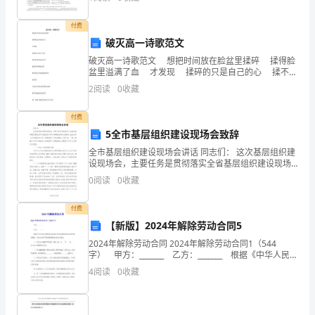
资
一、
唯物辩证法
二、系统论方法
付费
源
1.
系统原则
破灭高一诗歌范文
与
2.
整体原则
破灭高一诗歌范文 想把时间放在脸盆里揉碎 揉得脸
盆里溢满了血 才发现 揉碎的只是自己的心 揉不碎
3.
优化原则
环
的永远是岁月 把地球在脚底打磨 想看透这光怪陆离
2
阅读
0
收藏
三、理论研究和实践调查相结合的方法
的世界 看到的 只是
境
四、比较分析法
付费
经
5全市基层组织建设现场会致辞
全市基层组织建设现场会讲话 同志们： 这次基层组织建
济
设现场会，主要任务是贯彻落实全省基层组织建设现场
会和全省深化干部人事制度改革会议精神，总结全市上
学
0
阅读
0
收藏
半年的组织工作，安排部署下半年的重点
概
付费
【新版】2024年解除劳动合同5
论
2024年解除劳动合同 2024年解除劳动合同1（544
课
字） 甲方：_______ 乙方：_______ 根据《中华人民共
和国劳动合同法》相关法律精神及公司相关制度规定，
4
阅读
0
收藏
程
甲乙双方在平等自愿的基础
代