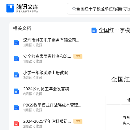
全
国
相关文档
全国红十字模
红
深圳市澔硕电子商务有限公司介绍企业发展分析报告
十
3
阅读
0
收藏
安全检查表隐患排查和治理检查表
字
付费
1
阅读
0
收藏
模
小学一年级英语上册教案
3
阅读
0
收藏
范
2024公司员工年会发言稿
6
阅读
0
收藏
单
PBGS教学模式在战略成本管理教学中的应用
位
1
阅读
0
收藏
2024-2025学年沪科版初一物理下册暑假练习试卷及答案
付费
标
2
阅读
0
收藏