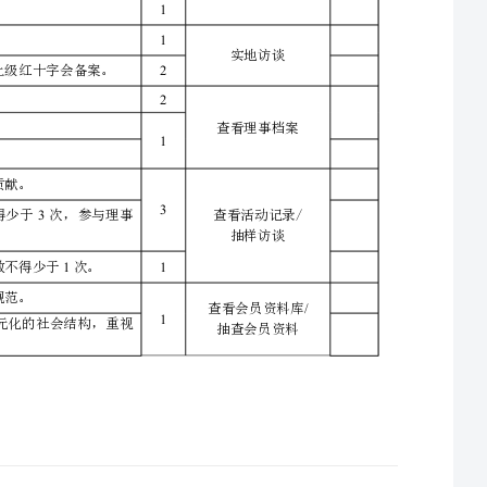
/
访谈相关部门人员
领导有工作能力，热心红十字会工作，获得过地级以上红十字会的表彰。
3
有定期换届制度，领导人员变动及时报上级红十字会备案。
1
1
主要工作人员在红十字会工作的时间不少于年。
1
实地访谈
经常性专兼职工作人员不少于人，人员变动情况及时报上级红十字会备案。
2
2
理事来自社会各阶层和各群体，能够合理地反映社会构成。
查看理事档案
1
理事热心红十字事业，利用自身资源为红十字事业发展做贡献。
3
3
理事参与红十字会举办的各项活动，每年参与活动次数不得少于次，参与理事
查看活动记录/
抽样访谈
1
理事对红十字会工作进行考察、监督和指导，每年考察次数不得少于次。
1
按照会员管理办法的有关规定发展会员，手续完备，程序规范。
查看会员资料库
/
1
会员来自社会各个阶层和群体，其构成能够很好地体现多元化的社会结构，重视
抽查会员资料