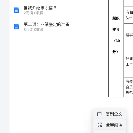
准
自我介绍求职信 5
2
阅读
0
收藏
(试
第二讲：业绩鉴定的准备
3
阅读
0
收藏
组织
行)
建设
(红
（30
十
分）
字
基
层
复制全文
组
全屏阅读