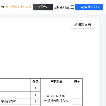
立享超值文库资源包
我的资料库
开通会员
Login 腾讯文档
编辑文档
（红十字基层组织）
审内容
分值
评审方法
1
专兼职领导在红十字会工作的时间不少于年。
1
查看人事档案