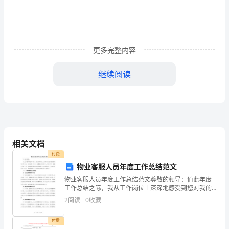
类
范
物
新
疾当愈
长安常安
8
、万
更
，旧
，
文
更多完整内容
都
新年
望就
吃好
好身体棒棒
立志做
学
爱
继续阅读
9
、
愿
是
喝
！
一个
霸小可
很
熟
悉
祝
事事
利利
身体健健康康
10
、
愿
顺顺
，
吧。
相关文档
相
付费
年年
意
岁岁
欢愉
11
、
皆胜
，
都
物业客服人员年度工作总结范文
信
物业客服人员年度工作总结范文尊敬的领导：值此年度
许
工作总结之际，我从工作岗位上深深地感受到您对我的
信任和支持。在过去的一年里，我遵循公司的要求，尽
2
阅读
0
收藏
多
职尽责，兢兢业业地工作，在领导和同事的指导和帮助
新年
望良友仍相随
得久爱
12
、
愿
，来日
下，圆满
人
付费