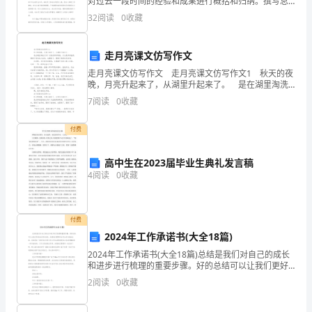
对过去一段时间的经验和成果进行概括和归纳。撰写总
结的方法和技巧接下来，让我们一起来阅读以下的一些
希望新的
年
家
友
安健康
18
、
一
里
人朋
都平
家
32
阅读
0
收藏
总结范文，或许可以激发你的写作灵感。员工年度考核
整
走月亮课文仿写作文
理
走月亮课文仿写作文 走月亮课文仿写作文1 秋天的夜
晚，月亮升起来了，从湖里升起来了。 是在湖里淘洗
的
过吗？月亮是那样明亮，月光是那样温柔，照亮了路头
7
阅读
0
收藏
的大松树，也照亮了，照亮了路旁的足球场。
幼
付费
儿
高中生在2023届毕业生典礼发言稿
园
4
阅读
0
收藏
新
年
付费
2024年工作承诺书(大全18篇)
愿
2024年工作承诺书(大全18篇)总结是我们对自己的成长
望
和进步进行梳理的重要步骤。好的总结可以让我们更好
利
福健康
19>
一切顺
,开心幸
地反思和改进，我想我们需要学会写出有价值的总结。
2
阅读
0
收藏
贺
总结是在一段时间内对学习和工作生活等表现加以总结