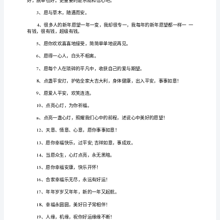
常
的
爸妈慢
老
家
均健康
自
优秀
学
3
、
点
，
人
，
己更
习、
工
过往
为序章
新年快乐
4
、凡是
，皆
。
作、
生
新的
年
情
生活
像烟花
样灿
5
、
一
，心
，
都
一
活
中，
肯
凛冬散
河长
新的
年
事
遂
6
、
尽，星
明，
一
，万
顺
定
对
新年
年
7
、愿
，胜旧
各