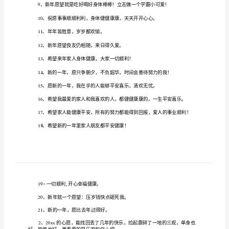
福
语
贺卡祝福
【
优
秀
在
常的学
作
生活中
肯定对各类范文
很熟悉
相信许多
会
日
习、工
、
，
都
吧。
人
【贺
得范文很
为大家整
的幼
新年
望贺卡祝福
优秀精选
篇
难写。下面是
理
儿园
愿
语
三
，
卡
迎大家借鉴
参
希望对大家有
帮助
与
考，
所
祝
福
语】
的新年
望
家
快乐
安
福
健康
1
、我
愿
是，一
人
，平
，幸
，
在
日
新的
年
新的
始
新年快乐
2
、
一
，
开
，