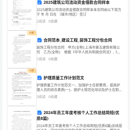
2025建筑公司流动资金借款合同样本
会
2025建筑公司流动资金借款合同样本本合同由以下双方
希望
年家
身体健康
大家
利
13
、
来
人
，
一切顺
于 年 月 日在 （城市/地区）签订
觉
2
阅读
0
收藏
得
付费
范
新的
年
争
夕
负韶华
时间会善待努力的
14
、
一
，愿只
朝
，不
，
合同范本_建设工程_装饰工程分包合同
文
装饰工程分包合同 甲方(全称):上海市第五建筑有限公
司 乙方(全称): 根据《中华人民共和国合同法》,《中
很
华人民共和国建筑法》,《上海市建筑市场管理条例》及
1
阅读
0
收藏
有关法律,法规,遵循平等,自愿,公
新的
年
在
的
能
安喜乐
清欢
忧
15
、愿
一
，我
乎
人
够平
，
无
难
付费
写。
护理质量工作计划范文
护理质量工作计划范文一、加强护士在职教育，提高护
下
希望
爱的家
喜欢的
健健康康的
生
安喜乐
16
、
我最
人和我
人，都
。一
平
理人员的综合素质(一)、按护士规范化培训及护士在职继
续教育实施方案抓好护士的“三基”及专科技能训练与考核
面
3
阅读
0
收藏
工作1、重点加强对新入院护士、聘用护士、低年资护
是
希望家
能健康
安
有的努力
能得到
报
爱
的事
利
2024年员工年度考核个人工作总结简短(优
17
、
人
平
，所
都
回
，
人
业顺
为
质8篇)
2024年员工年度考核个人工作总结简短(优质8篇)总结是
大