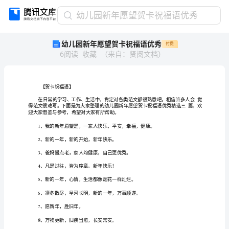
幼
幼儿园新年愿望贺卡祝福语优秀
儿
幼儿园新年愿望贺卡祝福语优秀
付费
园
6
阅读
收藏
（
来自
：
贤阅文档
）
新
年
愿
望
贺
卡
祝