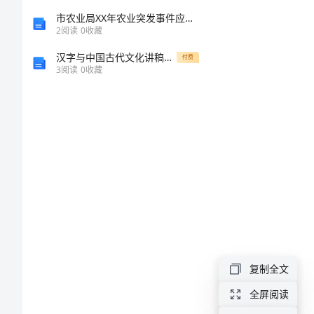
售
市农业局XX年农业突发事件应对工作评估报告
2
阅读
0
收藏
应
汉字与中国古代文化讲稿（小编整理）[修改版]
聘
付费
3
阅读
0
收藏
自
我
介
绍
写
销
售
应
复制全文
聘
全屏阅读
自