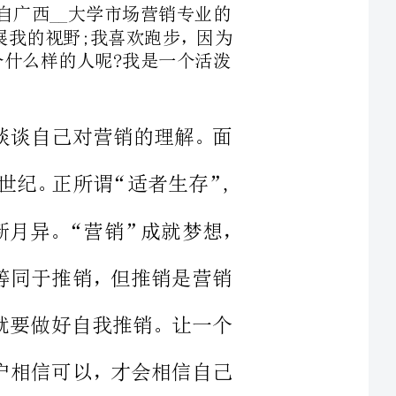
，我想谈谈自己对营销的理解。面
对21世纪这个充满挑战、压力和机遇并存的世纪。正所谓“适者生存”,
自中国加入世界贸易组织以来，市场变化日新月异。“营销”成就梦想，
营销不等同于推销，但推销是营销
，首先就要做好自我推销。让一个
只有客户相信可以，才会相信自己
。我想“做人，做事，做生意”大
应该具备一定的营销知识外，还应
具有良好的沟通、协调能力，能够吃苦耐劳，具有良好的团队合作精神，