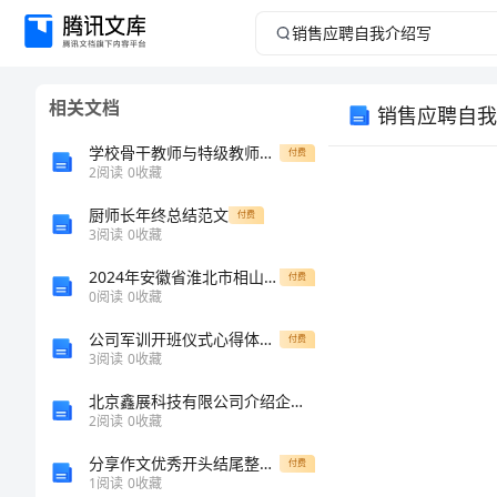
销
售
相关文档
销售应聘自我
应
学校骨干教师与特级教师的角色定位和职责解析
付费
聘
2
阅读
0
收藏
厨师长年终总结范文
自
付费
3
阅读
0
收藏
我
2024年安徽省淮北市相山区一中高一生物下学期期末学业质量监测试题含解析
付费
0
阅读
0
收藏
介
公司军训开班仪式心得体会_1
付费
3
阅读
0
收藏
绍
北京鑫展科技有限公司介绍企业发展分析报告
写
2
阅读
0
收藏
分享作文优秀开头结尾整理版
付费
销
1
阅读
0
收藏