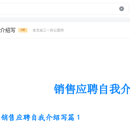
介绍写
本文由三一办公提供
付费
销售应聘自我介绍写
销售应聘自我介绍写篇1
大家好!首先请允许我自我介绍一下。我是
__.我喜欢读书看报，因为它能丰富
它可以磨砺我的意志，强健我的体魄，我到底
开朗、热情、执着、有坚强意志的人。