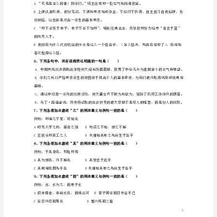
第
一
她的荣耀写进中国医学史。
次
场合秀恩爱。
阶
段
蜂似的，责任显然在主教练佩兰。
检
测
.
4下列各项加点的成语使用正确的一项是（）
试
变。
题
山
东