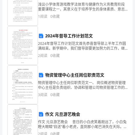
次
浅议小学体育游戏教学法体育与健康作为义务教育阶段
月
重要课程之一，其意义在于培养学生的身体素质、意志
品质和团队合作精神。近年来，体育游戏教学法作为一
1
阅读
0
收藏
喜欢起得这么怪。
种寓教于乐的教学方法，在小学体育教学中得到了广泛
考
应用。一
6、下列各句中
语
2024年督导工作计划范文
文
2024年督导工作计划范文首先恭喜督导部上半年工作圆
满结束。新学期中，我们督导部要更加努力的工作，继
试
续认真做好本职工作，履行好督导部的工作职能，为督
基础。
2
阅读
0
收藏
导部的发展贡献力量。所以，为了保证督导部的工作能
题
够顺
本
物资管理中心主任岗位职责范文
试
物资管理中心主任岗位职责范文一、 岗位概述物资管理
中心主任是负责组织、协调和管理公司物资管理工作的
例句：师道之不复，可知矣
职务，主要包括物资采购、库存管理、配送管理、报废
卷
3
阅读
0
收藏
处理等方面的工作。物资管理中心主任是物资管理中心
的负责
分
作文 元旦游艺晚会
第
作文 元旦游艺晚会 昔日的小白虎笑着跑远了，小白兔
Ⅰ
瞪大眼睛“目送”着小老虎，直到那小尾巴消失在天际。小
例句：于其身也，则耻师焉
白兔松了口气，提起自己的小篮子，欢蹦着去寻找春天
2
阅读
0
收藏