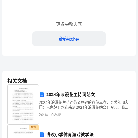
省
淄
更多完整内容
博
继续阅读
市
淄
了他的作品不过是商业投机的典范。
川
一
相关文档
中
5、下列各句标点符号运用正确的一句是（）
——
2024年浪漫花主持词范文
2024年浪漫花主持词范文尊敬的各位嘉宾、亲爱的朋友
学
们：大家好！欢迎来到2024年浪漫花晚会！今天，我们
齐聚在这里，共同迎接浪漫的花之夜。时光荏苒，岁月
第
2
阅读
0
收藏
补缺陷，这些都是对高一学生的基本要求。
如梭，转眼间我们已来到了崭新的2024年。回首过
一
付费
浅议小学体育游戏教学法
的优秀人才。