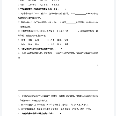
间120分钟。
中
第I卷
学
高
.
1下列各项加点字的读音正确的一项是（）
一
语
文
.
2下列各项字形书写正确的一项是（）
上
A流弊急于事功按步就班文采蜚然
学
B永诀日臻完善攻坚挫锐抱残守缺
C竟相情投意和怨天忧人陨身不恤
期
D取谛人心惟危怙恶不俊布衣草履
.