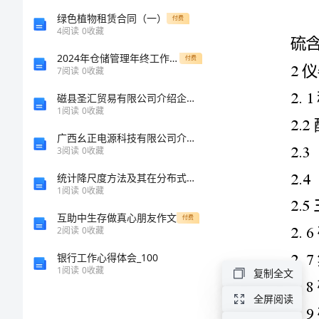
化
绿色植物租赁合同（一）
付费
钠
4
阅读
0
收藏
分
2024年仓储管理年终工作总结范本
付费
7
阅读
0
收藏
析
磁县圣汇贸易有限公司介绍企业发展分析报告
方
1
阅读
0
收藏
法
广西幺正电源科技有限公司介绍企业发展分析报告
1
3
阅读
0
收藏
原
统计降尺度方法及其在分布式水文模型中的应用研究的开题报告
1
阅读
0
收藏
理
互助中生存做真心朋友作文
付费
多
2
阅读
0
收藏
硫
银行工作心得体会_100
1
阅读
0
收藏
复制全文
化
钠
全屏阅读