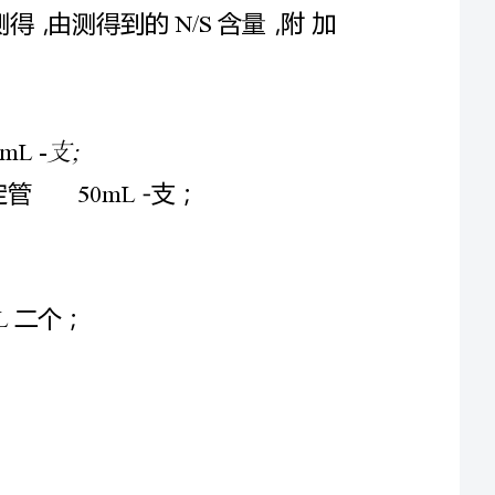
22x
次测得的量差计算岀含量。
N&S
求出硫指数。
移液管各一支两支刻度管
2.15mL>50mL25mL2mL-
)