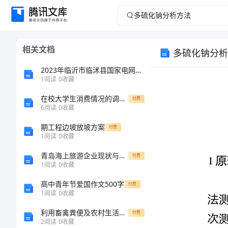
多
硫
相关文档
多硫化钠分析
化
2023年临沂市临沭县国家电网招聘之机械动力类考试题库附参考答案【考试直接用】
钠
1
阅读
0
收藏
在校大学生消费情况的调查报告样本
分
付费
6
阅读
0
收藏
析
期工程边坡放坡方案
付费
1
阅读
0
收藏
方
青岛海上旅游企业现状与发展路径研究的中期报告
付费
1
阅读
0
收藏
法
高中青年节爱国作文500字
付费
多
1
阅读
0
收藏
硫
利用畜禽粪便及农村生活垃圾中的有机废弃物生产有机肥和车用沼气替代石油示范项目可行研究报告
付费
2
阅读
0
收藏