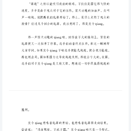
文
900
字
校举办的秋季运动会。
大
千
世
界，
谁
主
沉
浮？
运
动