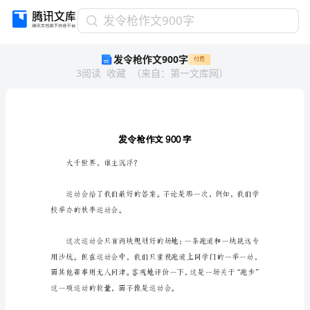
发
发令枪作文900字
令
发令枪作文900字
付费
枪
3
阅读
收藏
（
来自
：
第一文库网
）
作
文
900
字
发
令
枪
大千世界，谁主沉浮？
作