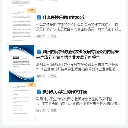
获。在这篇总结中，我将回顾过去一年来自己的
块
付费
规
什么是快乐的作文200字
划
什么是快乐的作文200字 什么是快乐的作文200字 快
乐是什么？快乐是发自内心真正的感觉，每个人都有过
好
悲伤、难过、生气、快乐、开心，但快乐应是人生中比
4
阅读
0
收藏
例占最多的一部分，有快乐才有微笑，也可以说快乐
的
湖州南浔新欣现代农业发展有限公司南浔未
场
来广场分公司介绍企业发展分析报告
地：
湖州南浔新欣现代农业发展有限公司南浔未来广场分公
司 企业发展分析结果企业发展指数得分企业发展指数得
一
分湖州南浔新欣现代农业发展有限公司南浔未来广场分
3
阅读
0
收藏
公司综合得分说明：企业发展指数根据企业规模、企业
创新
条
付费
教师对小学生的作文评语
跑
教师对小学生的作文评语 教师对小学生的作文评语
道
1、作文开头简而得当，通过环境描写来衬托人物心情，
十分艺术化。 2、开头简明扼要 3、作文开头新颖，
5
阅读
0
收藏
具有先声夺人之效。使读者一见面就能对人物
和
一