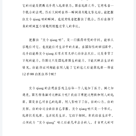
会
给
了
我
们
最
好
的
答
案。
不
论