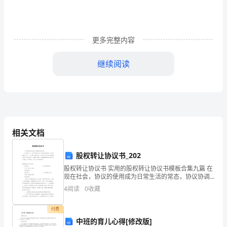
是
那
一
更多完整内容
次，
继续阅读
例
胜利。
如，
我
们
相关文档
学
股权转让协议书_202
校
股权转让协议书 实用的股权转让协议书模板合集九篇 在
举
现在社会，协议的使用成为日常生活的常态，协议协调
着人与人，人与事之间的关系。那么协议怎么写才能发
4
阅读
0
收藏
挥它最大的作用呢？下面是小编为大家整理
办
付费
的
中班的育儿心得[修改版]