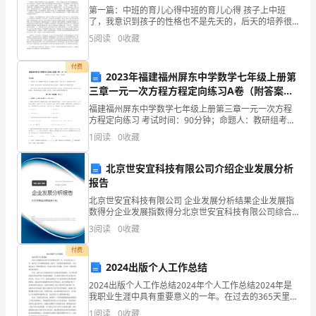
秋
第一篇：中班的育儿心得中班的育儿心得 孩子上中班
了，我意识到孩子的性格也不是先天的，后天的培养很
季
重要。小编收集分享的育儿心得，希望大家喜欢，仅供
5
阅读
0
收藏
参考哦! 中班的育儿心得一对于孩子的教育，我一直在摸
运
索中
付费
2023年福建福州屏东中学数学七年级上册第
动
三章一元一次方程方程定向练习A卷（附答案详
会。
解）
福建福州屏东中学数学七年级上册第三章一元一次方程
方程定向练习 考试时间：90分钟；命题人：教研组考生
这
注意：1、本卷分第I卷（选择题）和第Ⅱ卷（非选择题）
1
阅读
0
收藏
两部分，满分100分，考试时间90分钟2、答卷前
次
北京世安宜科技有限公司介绍企业发展分析
运
报告
北京世安宜科技有限公司 企业发展分析结果企业发展指
动
12秒88内抓住那个贼？
数得分企业发展指数得分北京世安宜科技有限公司综合
得分说明：企业发展指数根据企业规模、企业创新、企
会
3
阅读
0
收藏
业风险、企业活力四个维度对企业发展情况进行评价。
该企
只
付费
2024出版个人工作总结
有
2024出版个人工作总结2024年个人工作总结2024年是
我职业生涯中具有重要意义的一年。在过去的365天里，
两
我经历了许多挑战和机遇，取得了一些重要的成果和收
1
阅读
0
收藏