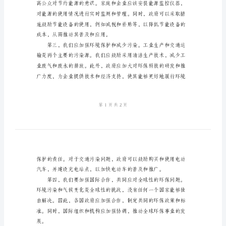
的
建
议
书
关
于
节
约
能
源，
环