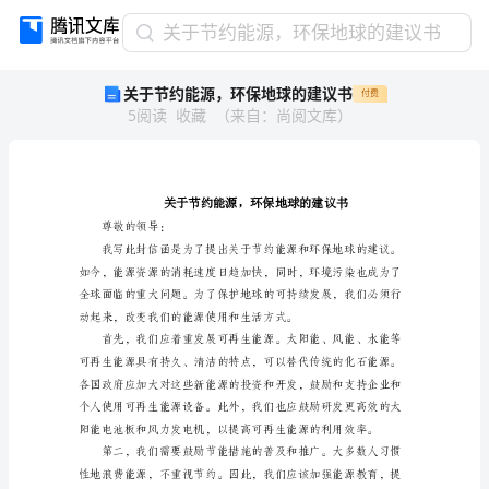
关
关于节约能源，环保地球的建议书
于
关于节约能源，环保地球的建议书
付费
节
5
阅读
收藏
（
来自
：
尚阅文库
）
约
能
源，
环
保
地
尊敬的领导：
球