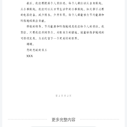
保
地
球
成本，从而推动其普及和应用。
的
建
议
书
尊
敬
的
领
导：
更多完整内容
我