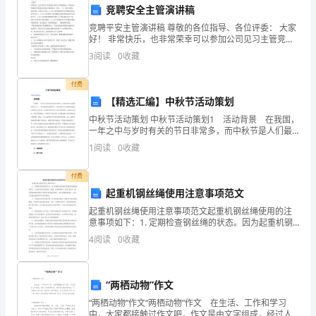
竞聘安全主管演讲稿
约
环保地球做出贡献。
竞聘平安主管演讲稿 尊敬的各位指导、各位评委： 大家
能
好！ 非常快乐，也非常荣幸可以参加公司见习主管竞聘
活动，同时也非常感谢公司给我这次展示自我的时机。
3
阅读
0
收藏
首先，一下，我叫江周伟，湖北赤壁，目前大专在读。x
源
付费
和
【精选汇编】中秋节活动策划
环
中秋节活动策划 中秋节活动策划1 活动背景 在我国，
一年之中与岁时有关的节日非常多，而中秋节是人们最
谢谢。
保
喜欢的节日之一，也是最富有诗意的节日。因为中秋节
1
阅读
0
收藏
人们有邀请亲朋好友夜饮玩月的习俗，又有媳妇归省至
地
您的忠诚的员工
付费
球
XXX
起重机钢丝绳使用注意事项范文
的
起重机钢丝绳使用注意事项范文起重机钢丝绳使用的注
意事项如下：1. 定期检查钢丝绳的状态。因为起重机钢
丝绳是起重机的重要组成部分，必须经常检查其磨损、
建
4
阅读
0
收藏
腐蚀、断裂等情况。使用过程中，要注意观察钢丝绳的
外观
议。
“两栖动物”作文
如
“两栖动物”作文“两栖动物”作文 在生活、工作和学习
今，
中，大家都接触过作文吧，作文是由文字组成，经过人