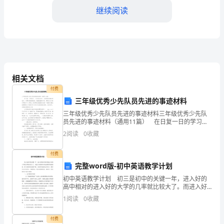
写
继续阅读
此
封
信
函
相关文档
付费
是
三年级优秀少先队员先进的事迹材料
为
三年级优秀少先队员先进的事迹材料三年级优秀少先队
员先进的事迹材料（通用11篇） 在日复一日的学习、
了
工作或生活中，大家都有写事迹的经历，对事迹很是熟
2
阅读
0
收藏
悉吧，根据范围的不同，事迹可分为集体事迹和个人事
提
迹
付费
出
展。
完整word版-初中英语教学计划
初中英语教学计划 初三是初中的关键一年，进入好的
关
高中相对的进入好的大学的几率就比较大了。而进入好
的高中首先就要有好的成绩，那么就要学科成绩平衡。
于
1
阅读
0
收藏
而同学们通常会对语文、数学有过分的关注，忽略英
语，所
节
付费