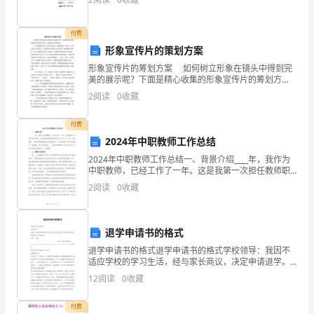
考
前
付费
练
形象宣传片的策划方案
习
形象宣传片的筹划方案 如何树立形象在镜头中得到完
美的展示呢？下面是精心收集的形象宣传片的筹划方
案，希望能对你有所帮助。 XX家电集团坐落于XX经济
C
2
阅读
0
收藏
开发区，集团始创于1984年，在总经理xxx的
卷
C.保养维修不当
付费
考
2024年中职教师工作总结
化
D.作业环境变
2024年中职教师工作总结一、背景介绍____年，我作为
试
管
9、以下不属于开挖过程防止损伤地下
中职教师，已经工作了一年。这是我第一次担任教师职
务，也是我热爱的教育事业中的一年。这一年，我在教
2
阅读
0
收藏
须
A.制订应急预案
学、科研和教育管理等方面都取得了一定的成绩，同时
管
B.地质条件及现况
线调查
知：
退学申请书的格式
管
C.加强对现况
线测量
1、
退学申请书的格式退学申请书的格式学校领导：我因不
管
D.制定现况
线安全保护措施
适应学校的学习生活，经与家长商议，决定申请退学。
考
希望领导尽快批准。此致 敬礼
12
阅读
0
收藏
————————————————某系某班学生某某
试
————————
付费