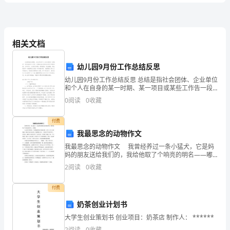
建
B.错缝；齐缝；底面
《市
C.盖缝；错缝；侧面
相关文档
D.盖缝；齐缝；底面
政
公
幼儿园9月份工作总结反思
卵石的黄土，粉质黏土的是()
幼儿园9月份工作总结反思 总结是指社会团体、企业单位
用
和个人在自身的某一时期、某一项目或某些工作告一段
A.软石
落或者全部完成后进行回顾检查、分析评价，从而肯定
工
0
阅读
0
收藏
成绩，得到经验，找出差距，得出教训和一些规律性
B.普通土
程
付费
C.坚土
我最思念的动物作文
管
D.砂砾坚土
我最思念的动物作文 我曾经养过一条小猛犬，它是妈
理
妈的朋友送给我们的，我给他取了个响亮的明名——嘟
嘟。 它全身乌黑发亮，只有胸前和肚子是纯白的。它
2
阅读
0
收藏
有一对大大的眼睛，眼珠子血红血红的，像两颗红宝石
与
A.高级
付费
B.次高级
实
奶茶创业计划书
C.中级
务》
大学生创业策划书 创业项目：奶茶店 制作人： ******
2
阅读
0
收藏