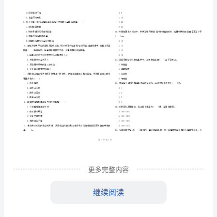
市
（
区）
与
姓名
考
准
证号
实
………
建《市政公用工程管理与实务》考前练习
一
C
密
……….………
务》
…
考试须知
：
封
………………
1、考试时间：180分钟，本卷满分为120分。
考
…
线
………………
…
前
内
……..………
………
练
不
………………
单选题
共
题
每题
分
选项中
只有
一、
（
20
，
1
。
，
1
…….
习
准
………………
合题意）
答
…….
C
更多完整内容
题
……………
管
管
1、燃气.热力
道保温施工时，同层的预制
卷
继续阅读
缝应在()
一
A.错缝；盖缝；侧面