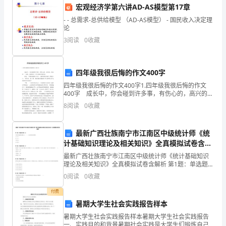
时
管
A.施工员会同专业技术
理人员和使用人
宏观经济学第六讲AD-AS模型第17章
间：
- - 总需求-总供给模型 （AD-AS模型） - 国民收入决定理
B.项目技术安全负责人
论
180
C.具有相关资质的第三方单位
3
阅读
0
收藏
分
管
D.企业有关技术
理部门
钟，
四年级我很后悔的作文400字
平压力称为()
四年级我很后悔的作文400字1.四年级我很后悔的作文
本
400字 成长中，你会碰到许多事，有伤心的，高兴的，
A.水平推力
难忘的……而我，就遇到过一件让我最后悔的事。 那是
卷
8
阅读
0
收藏
一个烟雨蒙蒙的下雨天，老师突然出现在了教室
B.主动土压力
满
C.被动土压力
最新广西壮族南宁市江南区中级统计师《统
分
计基础知识理论及相关知识》全真模拟试卷含解
D.静止土压力
析
最新广西壮族南宁市江南区中级统计师《统计基础知识
为
管
12、制定
道焊接工艺指导书的依据是()
理论及相关知识》全真模拟试卷含解析 第1题：单选题
(本题1分)当供给价格弹性系数Es（ ），表示供给富有弹
120
0
阅读
0
收藏
A.公司编制的工艺文件
性。A.大于1B.小于1C.等于0D.无穷
分。
付费
B.施工技术规范
暑期大学生社会实践报告样本
2、
C.设计文件要求
暑期大学生社会实践报告样本暑期大学生社会实践报告
一、实践目的和背景暑期社会实践是大学生们锻炼自己
D.焊接工艺评定