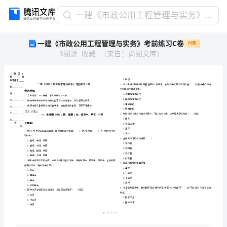
一
一建《市政公用工程管理与实务》考前练习C卷
建
一建《市政公用工程管理与实务》考前练习C卷
付费
《市
3
阅读
收藏
（
来自
：
尚阅文库
）
政
公
用
工
程
管
理
省