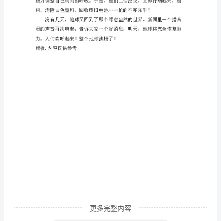
沉静，我们一定会度过这个
新
闻
里
是一个令人绝望的结果。
一
个
播
音
员
发
出
一
个
更多完整内容
消