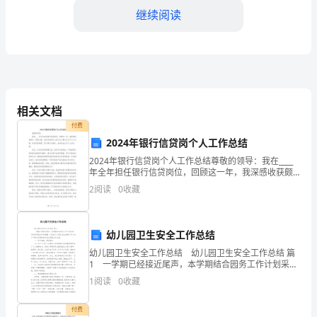
继续阅读
息：
明
天，
地
相关文档
球
部气息紊而导致的……”
付费
将
2024年银行信贷岗个人工作总结
2024年银行信贷岗个人工作总结尊敬的领导：我在____
失
年全年担任银行信贷岗位，回顾这一年，我深感收获颇
丰、经验丰富。我在信贷岗位上的工作主要分为以下几
2
阅读
0
收藏
去
个方面：信贷风险管理、客户服务与维护、业绩达成以
重
幼儿园卫生安全工作总结
力。
幼儿园卫生安全工作总结 幼儿园卫生安全工作总结 篇
1 一学期已经接近尾声，本学期结合园务工作计划采取
“是
一系列的有效形式和措施，认真执行了安全卫生保健工
1
阅读
0
收藏
作计划。以下是这学期的安全卫生保健工作总结：
吗？”
付费