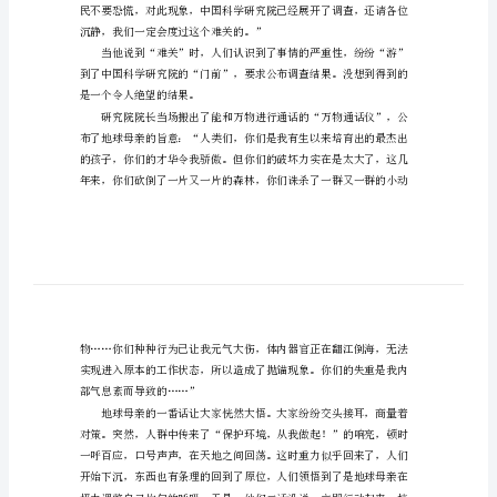
重
过
后
具、生活物品都在飘。
的
想
象
我终于会飞啦！”
作
文
一
始了拉网式的寻找。
天
晚
上，