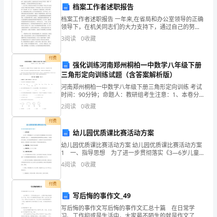
我
档案工作者述职报告
半
档案工作者述职报告 一年来,在省局和办公室领导的正确
力。人们欢呼起来！整个地
领导下，在机关同志们的大力支持下，通过自己的努
信
力，较好的完成了全年的工作任务。现将一年来的思
3
阅读
0
收藏
模板,内容仅供参考
想、工作情况向领导和同志们汇报如下： 一、近几年
半
来，张局
付费
强化训练河南郑州桐柏一中数学八年级下册
疑。
三角形定向训练试题（含答案解析版）
河南郑州桐柏一中数学八年级下册三角形定向训练 考试
时间：90分钟；命题人：教研组考生注意：1、本卷分第
第
I卷（选择题）和第Ⅱ卷（非选择题）两部分，满分100
2
阅读
0
收藏
分，考试时间90分钟2、答卷前，考生务必用0.
二
付费
幼儿园优质课比赛活动方案
天
幼儿园优质课比赛活动方案 幼儿园优质课比赛活动方案
早
1 一、指导思想 为了进一步贯彻落实《3—6岁儿童学
习与发展指南》以及《幼儿园指导纲要（试行）》，提
4
阅读
0
收藏
上，
高我园教师组织教育教学活动的能力，促进教师专业
我
付费
写后悔的事作文_49
睁
写后悔的事作文写后悔的事作文汇总十篇 在日常学
习、工作抑或是生活中，大家最不陌生的就是作文了