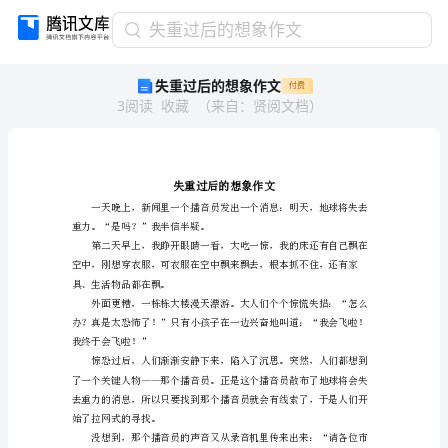
失
失重过后的想象作文
重
失重过后的想象作文
付费
过
3
阅读
收藏
（
来自
：
贤阅文档
）
后
的
想
象
作
文
失
重力。“是吗？”我半信半疑。