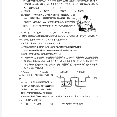
各
成
分
B.木炭在氧气中燃烧生成无色的二氧化碳
中，
C.磷在氧气中燃烧生成的白雾是五氧化磷
体
积
分
反应的是（）
数
最
大
的
是
(