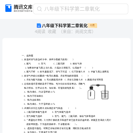
八
八年级下科学第二章氧化
年
八年级下科学第二章氧化
付费
级
4
阅读
收藏
（
来自
：
尚阅文库
）
下
科
学
第
二
一、选择题
章
氧