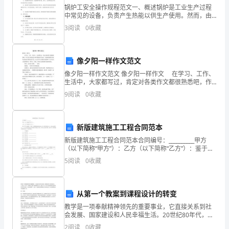
有
锅炉工安全操作规程范文一、概述锅炉是工业生产过程
中常见的设备，负责产生热能以供生产使用。然而，由
气
于操作不当或设备故障等原因，锅炉存在一定的安全风
3
阅读
0
收藏
()
险。为确保锅炉工人的人身安全和设备正常运行，制定
体
本安全操
2.
像夕阳一样作文范文
像夕阳一样作文范文 像夕阳一样作文 在学习、工作、
如
A只有空气中的氧气和氮气能溶解在天然水中
生活中，大家都写过，肯定对各类作文都很熟悉吧，作
文是人们把记忆中所存储的有关知识、经验和思想用书
果
9
阅读
0
收藏
面形式表达出来的记叙方式。怎么写作文才能防止踩雷
呢
在
D.氧气和氮气相比较，氧气比氮气更易溶于水
新版建筑施工工程合同范本
宇
新版建筑施工工程合同范本合同编号：__________甲方
宙
（以下简称“甲方”）：乙方（以下简称“乙方”）：鉴于甲
方为新建、扩建、改建建筑物或其他土木工程项目的业
5
阅读
0
收藏
飞
主（或合法授权人），乙方为具有相应资质和
量产生。其中正确的是（）
船
从第一个教案到课程设计的转变
15.如右图所示，用玻璃制成的两个容
上
教学是一项奉献精神领先的重要事业，它直接关系到社
器
会发展、国家建设和人民幸福生活。20世纪80年代，在
划
(A、B)上，连结着带有活塞的管，A
我国大力推行“素质教育”方针，提出了“以人为本”的教学
2
阅读
0
收藏