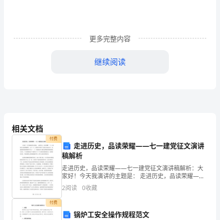
)A.
氧
气
更多完整内容
B.
继续阅读
氮
气
检验的气
C.
A．NB．OC．COD．CO
222
二
相关文档
氧
付费
走进历史，品读荣耀——七一建党征文演讲
稿解析
化
走进历史，品读荣耀——七一建党征文演讲稿解析：大
碳
认为正确的叙述是()
家好！今天我演讲的主题是： 走进历史，品读荣耀——
七一建党征文演讲稿解析。七月一日，是我们中国共产
2
阅读
0
收藏
D.
党成立的纪念日，也是我们国家重要的节日之一。七一
建党是
付费
稀
锅炉工安全操作规程范文