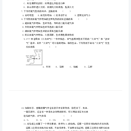
化
一、
选
A．瓶内进水，约占容积的21％
择
B．瓶内不可能进水
C．瓶内全部进水
题
D．瓶内进水，大于容积的21％
1.
在
A.二氧化碳和氧气组成B.氮气和氧气组成
组
成
空
B．室内起火，不要急于打开门窗
气
C．所处烟雾较浓时，应用湿毛巾捂住口鼻
的
7.下列对氧气性质的说法，正确