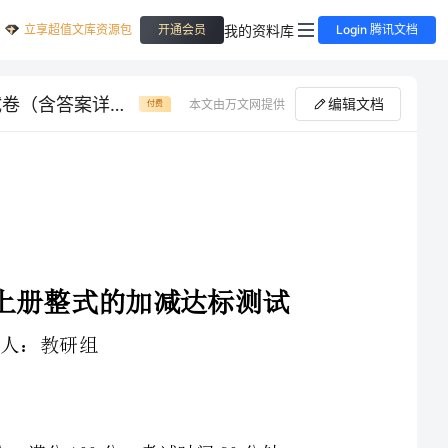
立享超值文库资源包
我的资料库
开通会员
Login 腾讯文档
达标测试重庆市大学城第一中学数学七年级上册整式的加减达标测试试卷（含答案详解）
编辑文档
本文由万文网提供
付费
重庆市大学城第一中学数学七年级上册整式的加减达标测试
1、本卷分第I卷（选择题）和第Ⅱ卷（非选择题）两部分，满分100分，考试时间90分钟
3、答案必须写在试卷各个题目指定区域内相应的位置，如需改动，先划掉原来的答案，然后再写上新