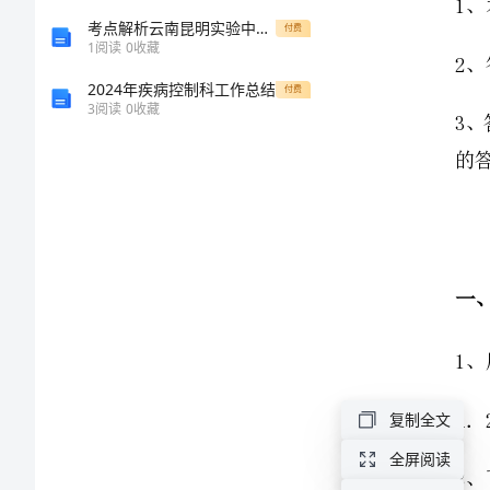
第
考点解析云南昆明实验中学物理北师大版八年级（下册）第七章运动和力同步测评试题（详解版）
付费
1
阅读
0
收藏
一
2024年疾病控制科工作总结
付费
3
阅读
0
收藏
中
学
数
学
七
年
复制全文
级
全屏阅读