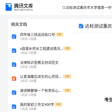
达
标
相关文档
测
四年级三班运动会口号
付费
试
7
阅读
0
收藏
x县城乡供水工程建设情况汇报
重
付费
2
阅读
0
收藏
庆
法律知识竞赛主持词范文
5
阅读
0
收藏
市
让爱温暖后进生的心灵班主任交流PPT
付费
考生注意：
3
阅读
0
收藏
大
演讲稿要做一个有责任心的人范文（一）
付费
学
1
阅读
0
收藏
我的家初三作文400字
付费
城
1
阅读
0
收藏