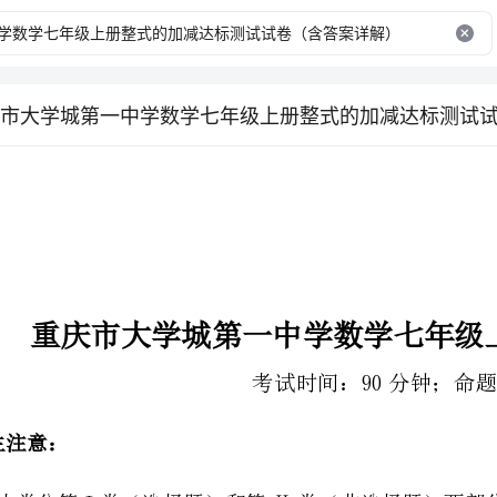
考试时间：90分钟；命题人：教研组
2、答卷前，考生务必用0.5毫米黑色签字笔将自己的姓名、班级填写在试卷规定位置上