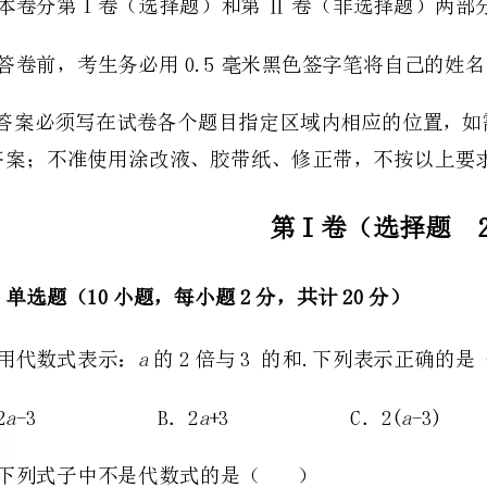
的答案；不准使用涂改液、胶带纸、修正带，不按以上要求作答的答案无效。
第I卷（选择题20分）
一、单选题（10小题，每小题2分，共计20分）
a
1、用代数式表示：的2倍与3的和.下列表示正确的是（）
aaaa
A．2-3B．2+3C．2(-3)D．2(+3)
2、下列式子中不是代数式的是（）
A．B．C．D．
3、用表示的数一定是（）
A．正数B．正数或负数C．正整数D．以上全不对
4、下列代数式中单项式共有（）