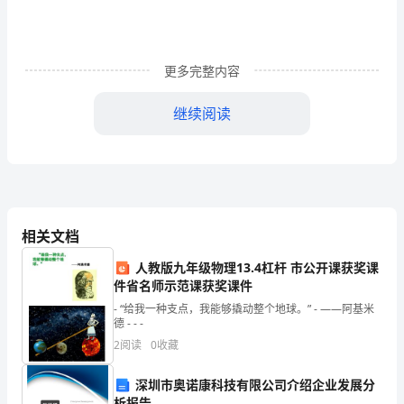
了，
现
更多完整内容
在
继续阅读
应
该
要
来
相关文档
总
人教版九年级物理13.4杠杆 市公开课获奖课
结
件省名师示范课获奖课件
一
- “给我一种支点，我能够撬动整个地球。” - ——阿基米
德 - - -
下
2
阅读
0
收藏
这
深圳市奥诺康科技有限公司介绍企业发展分
析报告