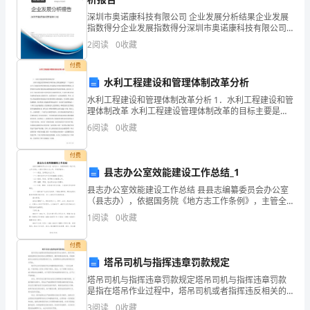
几
深圳市奥诺康科技有限公司 企业发展分析结果企业发展
年
指数得分企业发展指数得分深圳市奥诺康科技有限公司
综合得分说明：企业发展指数根据企业规模、企业创
2
阅读
0
收藏
来
新、企业风险、企业活力四个维度对企业发展情况进行
评价。
付费
的
水利工程建设和管理体制改革分析
得
水利工程建设和管理体制改革分析 1．水利工程建设和管
理体制改革 水利工程建设管理体制改革的目标主要是能
失，
够建立一个适应社会主义市场经济的发展要求以及充满
6
阅读
0
收藏
着活力的水利建设管理机制。这种发展目
从
付费
中
县志办公室效能建设工作总结_1
县志办公室效能建设工作总结 县县志编纂委员会办公室
继
（县志办），依据国务院《地方志工作条例》，主管全
县地方志工作，具体职能为： （一）规划、协调地方志
承
1
阅读
0
收藏
工作。 （二）制定地方志书刊资
做
付费
塔吊司机与指挥违章罚款规定
得
塔吊司机与指挥违章罚款规定塔吊司机与指挥违章罚款
好
是指在塔吊作业过程中，塔吊司机或者指挥违反相关的
安全管理规定、操作规程或者标准，导致事故发生或者
3
阅读
0
收藏