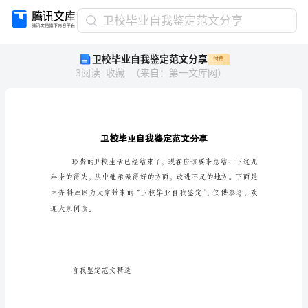
卫
卫校毕业自我鉴定范文分享
校
卫校毕业自我鉴定范文分享
付费
毕
3
阅读
收藏
（
来自
：
第一文库网
）
业
自
我
鉴
定
范
文