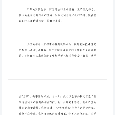
分
享
迎大家阅读。
卫
校
毕
业
自
自我鉴定范文精选
我
鉴
定
范
文