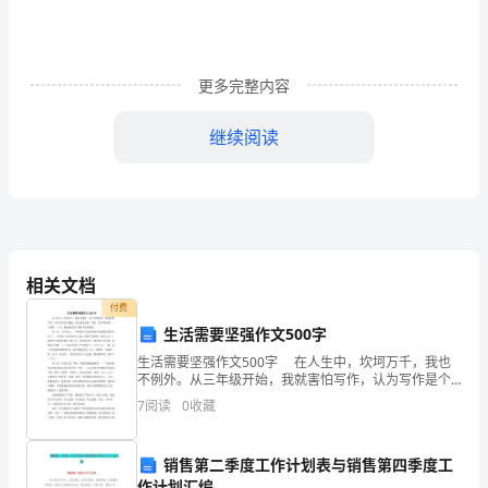
动
画
更多完整内容
设
继续阅读
计
人
径
才
多
相关文档
而
付费
不
生活需要坚强作文500字
生活需要坚强作文500字 在人生中，坎坷万千，我也
精，
不例外。从三年级开始，我就害怕写作，认为写作是个
魔鬼，是在虚度光阴。然而，到了四年级，一个老师，
应
7
阅读
0
收藏
一句，彻底地改变了我对写作的看法。 那一天，万
该
深远影响。
销售第二季度工作计划表与销售第四季度工
作计划汇编