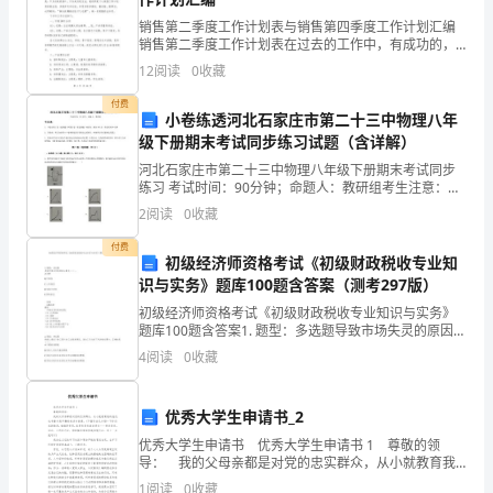
重
销售第二季度工作计划表与销售第四季度工作计划汇编
视
销售第二季度工作计划表在过去的工作中，有成功的，
也有失败的，有做好的，也有做的不好的，不管怎么说
设
12
阅读
0
收藏
都成为历史。现在接到一个新产品，我的口号是：不为
失败找借
付费
计
小卷练透河北石家庄市第二十三中物理八年
级下册期末考试同步练习试题（含详解）
基
河北石家庄市第二十三中物理八年级下册期末考试同步
础
练习 考试时间：90分钟；命题人：教研组考生注意：
1、本卷分第I卷（选择题）和第Ⅱ卷（非选择题）两部
最后质量的决定性因素。
2
阅读
0
收藏
分，满分100分，考试时间90分钟2、答卷前，考生务
课
付费
初级经济师资格考试《初级财政税收专业知
程
三、平面构成在动画设计
识与实务》题库100题含答案（测考297版）
特
初级经济师资格考试《初级财政税收专业知识与实务》
题库100题含答案1. 题型：多选题导致市场失灵的原因主
别
要有（ ）。A垄断B外部性C公共物品D信息不对称E原料
4
阅读
0
收藏
供应 答
是
优秀大学生申请书_2
三
优秀大学生申请书 优秀大学生申请书 1 尊敬的领
大
导： 我的父母亲都是对党的忠实群众，从小就教育我
的他们，也有着对党不懈的追求与热爱。(下面你自己介
1
阅读
0
收藏