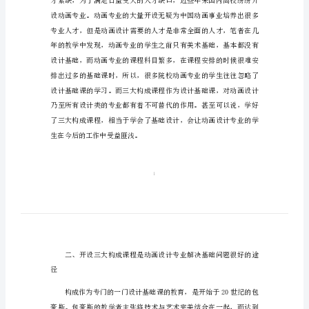
构
成
的
作
构成动画教育
用
谈
动
画
设
计
教