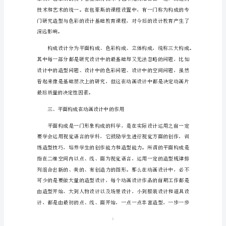
学
中
三
大
构
成
的
作
生在今后的工作中受益匪浅。
用
【摘
要】
1
国
内