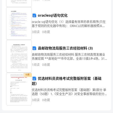
构
绍一下你们家的情况，如谁是党员，家里有没有政
成
oraclesql语句优化
课
oracle sql语句优化（1）选择最有效率的表名顺序(只在
基于规则的优化器中有效)： ORACLE的解析器按照从右
程
到左的顺序处理FROM子句中的表名，FROM子句中写
3
阅读
0
收藏
的
培
县邮政物流局服务三农经验材料 (3)
2
养，
县邮政物流局服务三农经验材料 服务三农倾真情发展业
务展宏图 **县地处**市中北部，全县15镇3乡4场，314
增
个行政村，人口48万，其中农业人口36.3万，国土面积
1
阅读
0
收藏
2531.73平方公里
强
付费
优选材料员资格考试完整版附答案（基础
学
题）
生
优选材料员资格考试完整版附答案（基础题）第I部分 单
选题（50题）1.《安全生产法》对安全事故等级的划分
的
标准中重大事故是指（ ）。A: 造成3人及以上10人以下
3
阅读
0
收藏
死亡B: 造成30人及以上死亡C: 造成
造