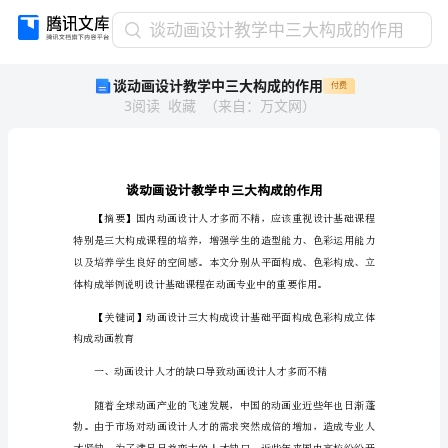
谈
谈动画设计教学中三大构成的作用
动
谈动画设计教学中三大构成的作用
付费
画
3
阅读
收藏
（
来自
：
万文网
）
设
计
教
学
中
三
大