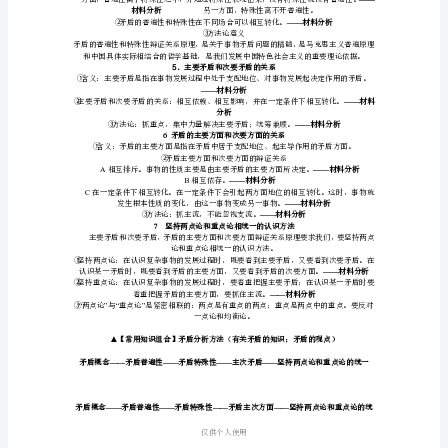
唯
③
物
3
辩
1
（）矛盾普遍性（
①
证
②
法
2
——
材料
——
3
3
唯
①
物
②
A
不同事物有不
辩
B
C
证
——
材料
法
4
的
仅供个
实