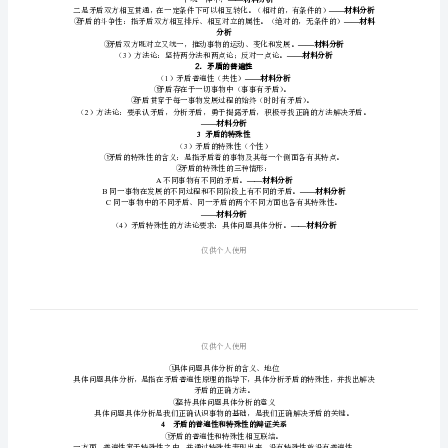
法-
矛
盾
分
析
方
▲知识点
法
1
2
专
①
题
一个统一体中；
——
四
②
分析