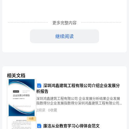
质
与
核
更多完整内容
心：
仅供个
继续阅读
矛
①
盾
分
②
析
4
相关文档
方
①
深圳鸿鑫建筑工程有限公司介绍企业发展分
法
析报告
材料分析
②
深圳鸿鑫建筑工程有限公司 企业发展分析结果企业发展
【学
指数得分企业发展指数得分深圳鸿鑫建筑工程有限公司
③
方法论意
综合得分说明：企业发展指数根据企业规模、企业创
案】
2
阅读
0
收藏
新、企业风险、企业活力四个维度对企业发展情况进行
评价。
▲
付费
5．
廉洁从业教育学习心得体会范文
①