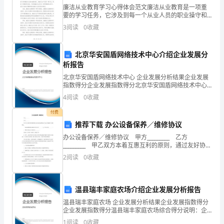
常
廉洁从业教育学习心得体会范文廉洁从业教育是一项重
——
材料
要的学习任务，它涉及到每一个从业人员的职业操守和
见
②
道德底线问题。在参加廉洁从业教育学习的过程中，我
3
阅读
0
收藏
分析
深刻认识到廉洁从业的重要性和必要性，并从中获得了
设
许多宝贵
③
6
问
北京华安国盾网络技术中心介绍企业发展分
①
析报告
集
②
北京华安国盾网络技术中心 企业发展分析结果企业发展
A
指数得分企业发展指数得分北京华安国盾网络技术中心
锦
B
相互依存。
—
综合得分说明：企业发展指数根据企业规模、企业创
4
阅读
0
收藏
新、企业风险、企业活力四个维度对企业发展情况进行
C
1【05
评价。
付费
③
北
推荐下载 办公设备保养／维修协议
7
办公设备保养／维修协议 甲方_________ 乙方
京】
_________ 甲乙双方本着互惠互利的原则，通过友好协商
签定以下办公设备保养／维修协议。 一、本协议服务
2
阅读
0
收藏
运
费总金额为大写人民币______
①
用
②
温县瑞丰家庭农场介绍企业发展分析报告
矛
温县瑞丰家庭农场 企业发展分析结果企业发展指数得分
③“”“”
企业发展指数得分温县瑞丰家庭农场综合得分说明：企
盾
业发展指数根据企业规模、企业创新、企业风险、企业
1
阅读
0
收藏