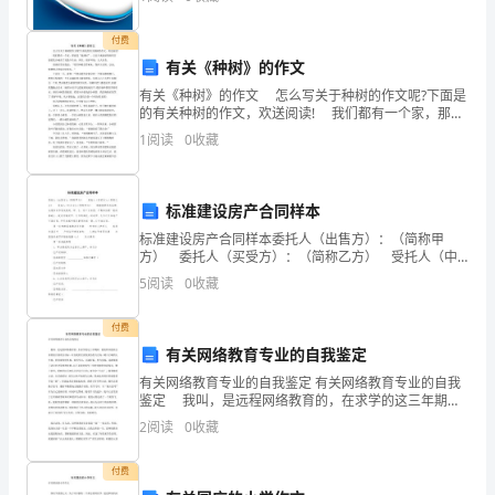
活力四个维度对企业发展情况进行评价。该企业的综合
普
评价
▲
付费
遍
有关《种树》的作文
性
有关《种树》的作文 怎么写关于种树的作文呢?下面是
的有关种树的作文，欢送阅读! 我们都有一个家，那就
和
是“地球村”。古往今来地球妈妈用甘甜的乳汁哺育了无数
1
阅读
0
收藏
个生命。所以，保护环境，人人有责。
特
殊
标准建设房产合同样本
仅供个
标准建设房产合同样本委托人（出售方）：（简称甲
性
方） 委托人（买受方）：（简称乙方） 受托人（中
介方）：（简称丙方） 根据国家有关法律、法规和本
的
5
阅读
0
收藏
市有关规定，甲、乙、丙三方自愿、平等和协商一致的
基础
原
付费
有关网络教育专业的自我鉴定
理
有关网络教育专业的自我鉴定 有关网络教育专业的自我
分
鉴定 我叫，是远程网络教育的，在求学的这三年期
间，我始终以提高自身的综合素质为目标，以自我的全
2
阅读
0
收藏
析
面发展为努力方向，树立正确的人生观、价值观和世界
观，
上
付费