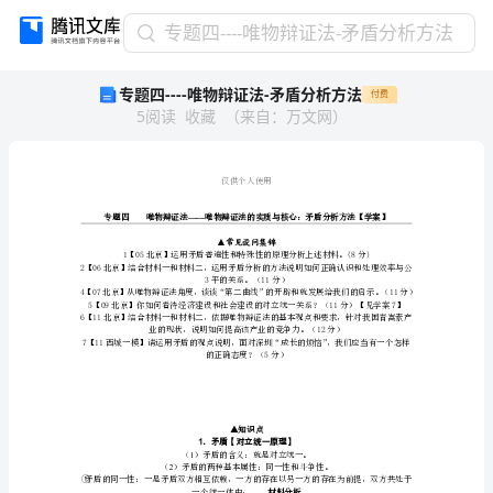
专
专题四----唯物辩证法-矛盾分析方法
题
专题四----唯物辩证法-矛盾分析方法
付费
四-
5
阅读
收藏
（
来自
：
万文网
）
-
-
-
唯
仅供个
物
——
辩
证