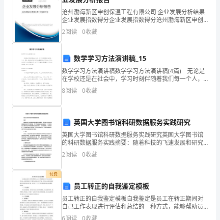
义
四、提高欣赏，开阔视野。
沧州渤海新区申创保温工程有限公司 企业发展分析结果
务
1
企业发展指数得分企业发展指数得分沧州渤海新区申创
保温工程有限公司综合得分说明：企业发展指数根据企
2
教
2
阅读
0
收藏
业规模、企业创新、企业风险、企业活力四个维度对企
业发
育
数学学习方法演讲稿_15
课
数学学习方法演讲稿数学学习方法演讲稿(4篇) 无论是
五、情感升华。
在学校还是在社会中，学习时刻伴随着我们每一个人，
程
同时，越来越多的人开始注重正确的学习方法。那么，
8
阅读
0
收藏
怎样学习才能更高效呢？以下是小编整理的数学学习
标
准
英国大学图书馆科研数据服务实践研究
实
英国大学图书馆科研数据服务实践研究英国大学图书馆
的科研数据服务实践摘要：随着科技的飞速发展和研究
成果的不断涌现，图书馆作为信息资源的重要提供者和
验
2
阅读
0
收藏
知识管理者，其科研数据服务也日益重要。本文将就英
国大学图
教
付费
员工转正的自我鉴定模板
科
员工转正的自我鉴定模板自我鉴定是员工在转正期间对
书
自己工作表现进行评估和总结的一种方式，能够帮助员
工了解自己的优点和不足，并为未来的职业发展制定合
6
阅读
0
收藏