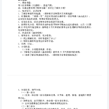
一
册第三单元）
执教人：张家楼中心中学朱峰
等
教学目标：
奖
受。
教
意境，从而提高学生的
案
造更美好的音乐，来美化生活。
教学重点：
胶
南
教学难点：
引导学生发现并体验音乐中细小之处的美。
市
听辨、讨论、联想、综合感受
教学方法：
教学课件
教学准备：
初
教学过程：
中
一、课前准备：
导入欣赏歌曲《太湖美》，营造气氛。
音