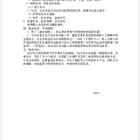
二、知识学习：认识古筝
乐
优
让学生欣赏此段录像，
质
课
一
与古筝形成对比。
三、作品欣赏《渔舟唱晚》
等
1、纯听音乐，初步感受，充分想象。
1）闭上眼睛欣赏，你好象看到了什么？
奖
2）听到乐曲有明显变化时举手示意。
2、反馈、讨论。
教
3、介绍作品：
案
1）分析、介绍题目来源、作者。
古
筝
曲
《渔