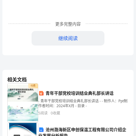
舟
唱
更多完整内容
晚》
继续阅读
教
4、分部欣赏，细节分析。
案
（一）第一部分
（人
来讨论。
民
相关文档
音
（二）第二部分
付费
乐
青年干部党校培训结业典礼部长讲话
2）教师总结，投影出示表格。
- 青年干部党校培训结业典礼部长讲话 - - 制作人：Ppt制
出
（三）第三部分
作者时间：2024年X月 - 目录 -
版
5
阅读
0
收藏
2
）教师总结音乐意境。
3
）尾声：余音缭绕，意犹未尽。
社
5
沧州渤海新区申创保温工程有限公司介绍企
、完整欣赏，加深理解，深化效应。
业发展分析报告
教师配以生动的语言辅助说明。