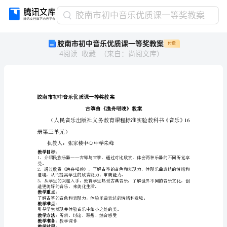
胶
胶南市初中音乐优质课一等奖教案
南
胶南市初中音乐优质课一等奖教案
付费
市
4
阅读
收藏
（
来自
：
尚阅文库
）
初
中
音
乐
优
胶南市初中音乐优质课一等奖教案
质
课