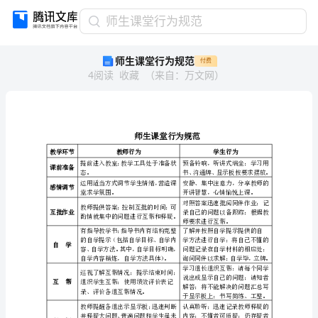
师
师生课堂行为规范
生
师生课堂行为规范
付费
课
4
阅读
收藏
（
来自
：
万文网
）
堂
行
为
规
范
师
教学环节
教师行为
生
提前进入教室
课前准备
态。