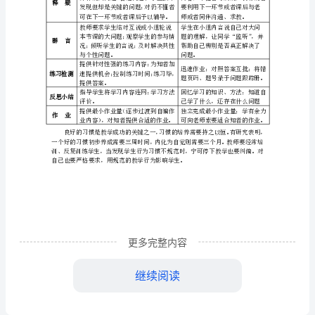
课
运用适当方式
堂
感情调节
堂求学氛围。
行
教师提供答案
互批作业
为
规
有指导教学书
的自学提示（
范
自学
教
自学内容精炼，自学方法具体）。
学
环
互帮
组织学生互帮；使用绩效评价表
录、评价各组互帮情况。
节
更多完整内容
教师提醒各组
教
并释疑大问题
释疑
师
继续阅读
发现但却是关
可在下一环节或者课后予以辅导
行
教师要求学生结对互说或小组轮