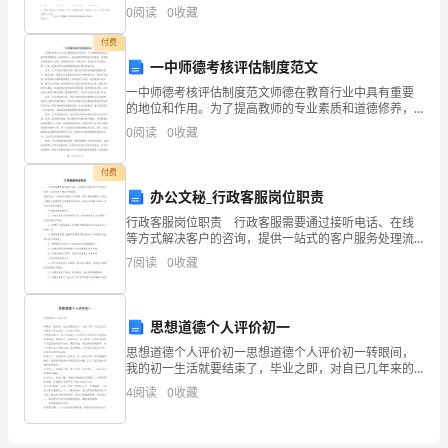
教研组考生注意：1、本卷分第I卷（选择题）和第Ⅱ卷
0
阅读
0
收藏
教
（非选择题）两部分，满分100分，考试时间90分钟
付费
室；
一中师德考核评估制度范文
教
一中师德考核评估制度范文师德在教育行业中具有重要
的地位和作用。为了提高教师的专业素质和道德修养，
学
我校制定了一套完善的师德考核评估制度。该制度主要
0
阅读
0
收藏
包括四个方面：师德考核内容、考核主体、考核方法和
工
考核结果
付费
具
办公文秘_行政客服岗位职责
行政客服岗位职责 行政客服需要通过接听电话、在线
处
等方式解决客户的咨询，提供一站式的客户服务处理流
程;持续改善个人的服务质量及工作效率，提升客服满意
于
7
阅读
0
收藏
度;下面是小编给大家整理的行政客服岗位职责，欢迎大
准
思想道德个人评价初一
备
思想道德个人评价初一思想道德个人评价初一转眼间，
状
我的初一生活就要结束了，毕业之即，对自已几年来的
学习和生活作一个总结和评价。在思想品德上，本人自
4
阅读
0
收藏
态。
觉遵守《大学生行为准则》和学校的规章制度，尊敬师
长
预