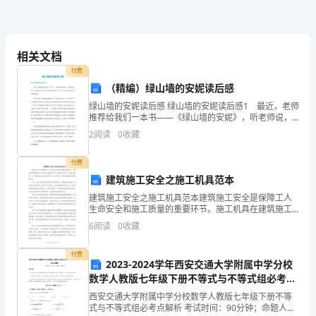
为
本节课的大问
群言
学
况；倾听学生
与个性问题。
生
相关文档
提供针对性强
付费
行
练习检测
（精编）绿山墙的安妮读后感
提供答案。
为
绿山墙的安妮读后感 绿山墙的安妮读后感1 最近，老师
指导学生将学
推荐给我们一本书——《绿山墙的安妮》，听老师说，
反思小结
课
这是一本感动上万个善良心灵的经典小说。于是，我一
2
阅读
0
收藏
评价。
拿到手就迫不及待地读起来。 读完这本书，我被深深
提供最小作业量
前
作业
付费
业内容），对知
准
建筑施工安全之施工机具范本
建筑施工安全之施工机具范本建筑施工安全是保障工人
备
生命安全和施工质量的重要环节。施工机具在建筑施工
中起到至关重要的作用，但同时也存在一定的安全风
6
阅读
0
收藏
提
险。为了确保施工过程中的安全性，必须采取一系列措
施来预防事
前
付费
2023-2024学年西安交通大学附属中学分校
进
数学人教版七年级下册不等式与不等式组必考点
解析试题（详解版）
西安交通大学附属中学分校数学人教版七年级下册不等
入
式与不等式组必考点解析 考试时间：90分钟；命题人：