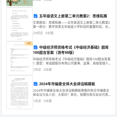
战
部
五年级语文上册第二单元教案2：思维拓展
门
文章题目：思维拓展——五年级语文上册第二单元教案2
第一部分：教学背景五年级是小学阶段的重要阶段，也
是语文学科中的重要节点。为了帮助学生更好地掌握语
反
29
阅读
0
收藏
文知识，提高语文综合素养，教师要加强对学生思维拓
展的教
馈
付费
中级经济师资格考试《中级经济基础》题库
站
100题含答案（测考98版）
位
中级经济师资格考试《中级经济基础》题库100题含答案
1. 题型：单选题股份有限公司董事、监事、高级管理人
员在任职期间每年转让的股份不得超过 其所持有本公司
高、
7
阅读
0
收藏
股份总数的()。 A.10% B.1
有
2024年市编委全体大会讲话稿模板
见
2024年市编委全体大会讲话稿模板尊敬的各位市编委全
体会议与会人员：大家好！首先，我要向各位会议代表
地
表示热烈的欢迎，感谢大家抽出宝贵的时间参加2024年
1
阅读
0
收藏
市编委全体大会。在这个重要的会议上，我们将共同回
的
建