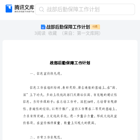
战
战部后勤保障工作计划
部
战部后勤保障工作计划
付费
后
3
阅读
收藏
（
来自
：
第一文库网
）
勤
保
障
工
作
计
划
一、信息宣传保先进。