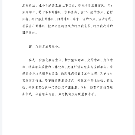
息
宣
传
保
先
进。
性的开展好工作。
信
息
工
三、提高素质强学习。
作
在
组
织