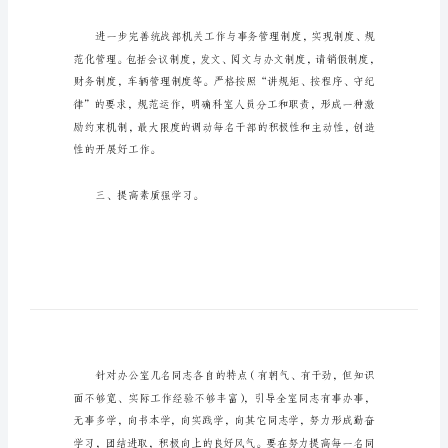
战
部
后
勤
保
障
工
作
计
划
二、日常工作求规范。
一、
信