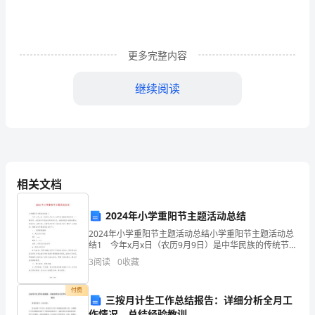
培
训、
表
更多完整内容
彰
继续阅读
奖
励、
排
名
相关文档
通
2024年小学重阳节主题活动总结
报
2024年小学重阳节主题活动总结小学重阳节主题活动总
结1 今年x月x日（农历9月9日）是中华民族的传统节日
的
——重阳节，为弘扬中华民族优秀传统文化，我校根据
3
阅读
0
收藏
自身德育理念，积极响应上级号召，在重阳节开
基
付费
础
三按月计生工作总结报告：详细分析全月工
作情况，总结经验教训