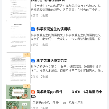
上，
三按月计生工作总结报告：详细分析全月工作情况，总
结经验教训尊敬的领导、各位同事：在过去的三个月
在
团结集体。
中，我负责了计生工作的相关业务工作，并将整个工作
5
阅读
0
收藏
过程都记录在了下面的总结报告中。本报告的主旨是详
“高、
细分析全月
深”
科学家爱迪生的演讲稿
四、改进方法促服务。
科学家爱迪生的演讲稿关于科学家爱迪生的演讲稿范文
上
同学们，老师们： 大家好， 今天我演讲的是是一位
美国的科学家，被人们称为“发明大王”，你们知道他是谁
下
4
阅读
0
收藏
吗?对，
功
付费
科学馆游记作文范文
夫，
科学馆游记作文范文 昨日，细雨飘飘，洗刷着世间的
多
埃尘。虽然大地湿露，但却阻挡不了我们期盼已久，激
动人心的旅程——春游。 我们作为附中最小的学生，
9
阅读
0
收藏
参观的是广州最富有特色的建筑——广东
向
付费
上
美术教案ppt课件——--3-6岁-《鸟巢里的小
级
鸟》
- 鸟巢里的小鸟 - 目 录 - - 01 - 鸟巢小百科 -
统
2
阅读
0
收藏