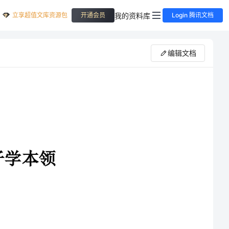
立享超值文库资源包
我的资料库
开通会员
Login 腾讯文档
编辑文档
1、通过各种形式爬的练习，让幼儿学习爬时四肢的正确用力方法。