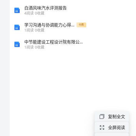
领
白酒风味汽水评测报告
4
阅读
0
收藏
中
学习沟通与协调能力心得体会_1
付费
1
阅读
0
收藏
班
中节能建设工程设计院有限公司北京分公司介绍企业发展分析报告
体
1
阅读
0
收藏
育
教
案：
猴
子
学
复制全文
本
领
全屏阅读