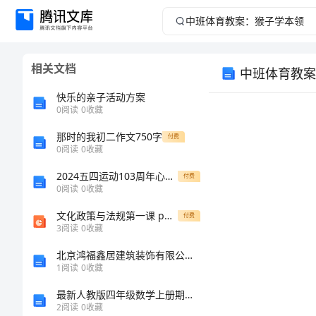
中
班
相关文档
中班体育教案
体
快乐的亲子活动方案
育
0
阅读
0
收藏
那时的我初二作文750字
教
付费
0
阅读
0
收藏
案：
2024五四运动103周年心得体会感悟
付费
0
阅读
0
收藏
猴
文化政策与法规第一课 ppt课件
付费
3
阅读
0
收藏
子
北京鸿福鑫居建筑装饰有限公司介绍企业发展分析报告
学
1
阅读
0
收藏
最新人教版四年级数学上册期末测试卷(免费)
本
2
阅读
0
收藏