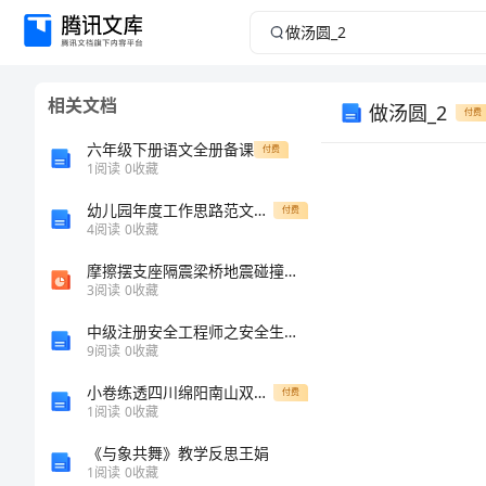
做
汤
相关文档
做汤圆_2
圆
付费
六年级下册语文全册备课
付费
_2
1
阅读
0
收藏
做
幼儿园年度工作思路范文与幼儿园年度工作计划实施方案合集
付费
4
阅读
0
收藏
汤
摩擦摆支座隔震梁桥地震碰撞反应分析及粘滞阻尼器防撞控制研究
圆
3
阅读
0
收藏
做
中级注册安全工程师之安全生产管理题库【真题汇编】
9
阅读
0
收藏
汤
小卷练透四川绵阳南山双语学校数学七年级上册第三章一元一次方程方程章节练习练习题（含答案详解）
付费
圆
1
阅读
0
收藏
做汤圆
今
《与象共舞》教学反思王娟
1
阅读
0
收藏
天，