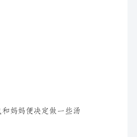
，我和妈妈便决定做一些汤
把糯米粉倒入一个大碗里，然后加入一些水，不停的搅拌，
能少，还要使劲揉。弄好后我抢先捏了一些粉团，
在手里冰凉冰凉的，很细腻，我一边搓一边说：“我搓，我搓，
。”终于，我的第一个小汤圆