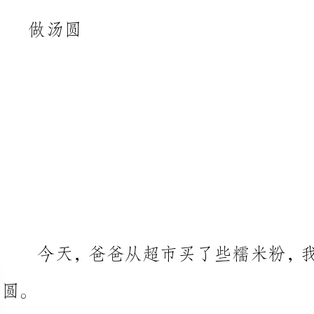
今天，爸爸从超市买了些糯米粉
先
水不能多也不
放
我搓搓搓；我揉，我揉，我揉揉揉