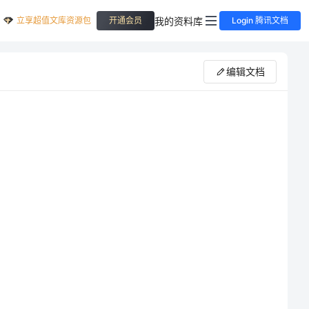
立享超值文库资源包
我的资料库
开通会员
Login 腾讯文档
编辑文档