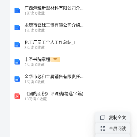
爸
广西鸿耀新型材料有限公司介绍企业发展分析报告
1
阅读
0
收藏
爸
永康市锋球工贸有限公司介绍企业发展分析报告
从
1
阅读
0
收藏
超
化工厂员工个人工作总结_1
3
阅读
0
收藏
市
丰圣书院章程
付费
买
2
阅读
0
收藏
圆。
了
金华市必和金属销售有限责任公司介绍企业发展分析报告
1
阅读
0
收藏
些
糯
《圆的面积》评课稿(精选14篇)
13
阅读
0
收藏
米
粉，
复制全文
我
全屏阅读