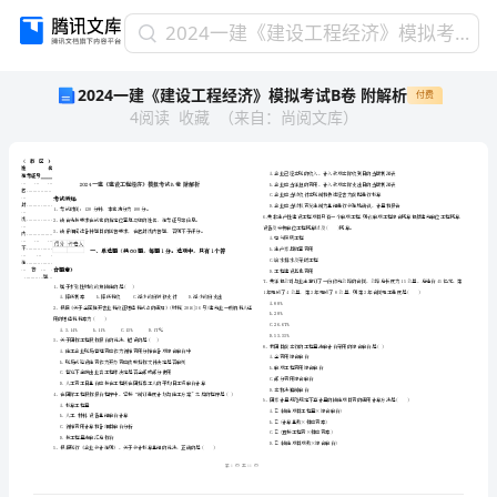
2024
2024一建《建设工程经济》模拟考试B卷 附解析
一
2024一建《建设工程经济》模拟考试B卷 附解析
付费
建
4
阅读
收藏
（
来自
：
尚阅文库
）
《建
设
工
程
经
济》
模
省