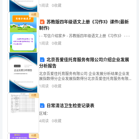
附
经纪有限公司综合得分说明：企业发展指数根据企业规
1
阅读
0
收藏
模、企业创新、企业风险、企业活力四个维度对企业发
展情
解
付费
苏教版四年级语文上册《习作3》课件(最新
析
制作)
考
- - 写信介绍家乡 - 苏教版四年级语文上册《习作3》 - - -
1
阅读
0
收藏
试
须
北京吾爱佳托育服务有限公司介绍企业发展
A.购置固定资产的支出
分析报告
知：
北京吾爱佳托育服务有限公司 企业发展分析结果企业发
B.向所有者分红支出
展指数得分企业发展指数得分北京吾爱佳托育服务有限
1、
公司综合得分说明：企业发展指数根据企业规模、企业
C.支付未按期纳税的滞纳金
1
阅读
0
收藏
创新、企业风险、企业活力四个维度对企业发展情况进
考
行评
D.支付购置原材料的价款
付费
试
11、价值工程的目标，是()
日常清洁卫生检查记录表
时
区域：
4
阅读
0
收藏
间：
B.对产品进行功能分析
120
C.改革和创新
付费