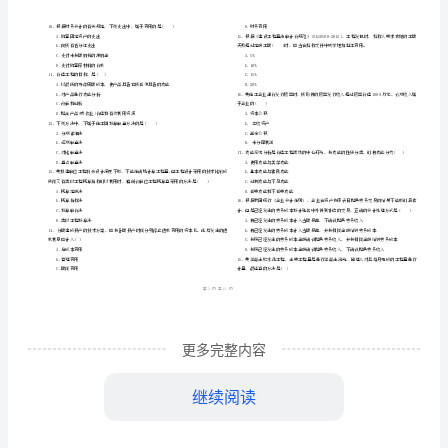
市
（
区）
拟
姓名
考
准
证号
考
………
建《建设工程经济》模拟考试
2024一
B
密
……….………
试
…
考试须知
：
封
………………
B
1、考试时间：120分钟，本卷满分为100分。
…
线
………………
卷
…
内
……..………
附
………
不
………………
单选题
共
题
每题
分
选项中
只有
一、
（
60
，
1
。
，
1
…….
解
准
………………
合题意）
答
…….
析
更多完整内容
题
……………
1、属于扩张性财政政策措施的是()
2024
继续阅读
一