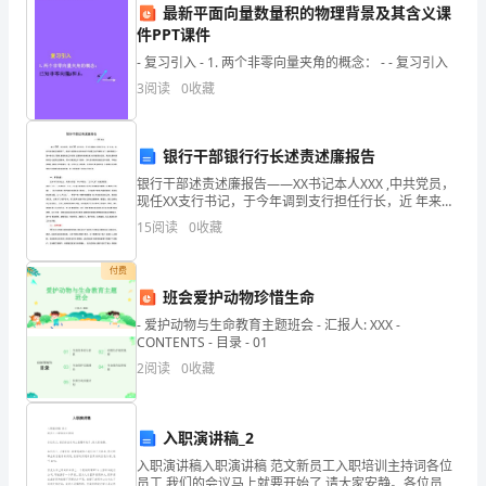
最新平面向量数量积的物理背景及其含义课
D.提高产品(或作业)价值和有效利用资源
分
件PPT课件
钟，
- 复习引入 - 1. 两个非零向量夹角的概念： - - 复习引入
A.分项详细法
3
阅读
0
收藏
本
B.逐项审查法
卷
C.对比审查法
银行干部银行行长述责述廉报告
满
D.重点审查法
银行干部述责述廉报告——XX书记本人XXX ,中共党员，
现任XX支行书记，于今年调到支行担任行长，近 年来，
分
在分行党委的正确领导下，在班子成员鼎力支持和全行
15
阅读
0
收藏
干部职工的不懈努 力下,我时刻铭记〃第一责任
为
熟而又有类似工程概算指标可以利用时，编制该单位工程概算
付费
100
A.概算定额法
班会爱护动物珍惜生命
B.概算指标法
分。
- 爱护动物与生命教育主题班会 - 汇报人: XXX -
CONTENTS - 目录 - 01
C.预算单价法
2、
2
阅读
0
收藏
D.类似工程预算法
请
14、分期建成投产的技术方案，应按各期投产时间分别停止借款费用的资本
首
入职演讲稿_2
款利息应计入()
入职演讲稿入职演讲稿 范文新员工入职培训主持词各位
先
员工,我们的会议马上就要开始了,请大家安静。各位员工,
A.总成本费用