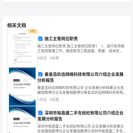
建
用的增值税税率为()
《建
设
相关文档
付费
工
施工主管岗位职责
程
施工主管岗位职责 施工主管岗位职责1 1、进行各项施
工现场管理工作，跟进各项工程进度、质量、成本控
经
制、安全文明施工等措施； 2、编制施工方案、施工组
4
阅读
0
收藏
织设计的.编制、交底及实施过程中的检查工作；
济》
秦皇岛玖信网络科技有限公司介绍企业发展
模
分析报告
A.核算工程量
拟
秦皇岛玖信网络科技有限公司 企业发展分析结果企业发
B.人工.材料.设备基础单价计算
展指数得分企业发展指数得分秦皇岛玖信网络科技有限
考
公司综合得分说明：企业发展指数根据企业规模、企业
1
阅读
0
收藏
C.待摊费用计算和各细目单价分析
创新、企业风险、企业活力四个维度对企业发展情况进
试
行评
D.按工程量清单汇总标价
深圳市裕昌盛二手车经纪有限公司介绍企业
B
发展分析报告
卷
深圳市裕昌盛二手车经纪有限公司 企业发展分析结果企
业发展指数得分企业发展指数得分深圳市裕昌盛二手车