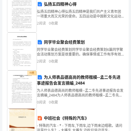
在
弘扬五四精神心得
弘扬五四精神心得弘扬五四精神是我们共产主义青年团
过
一项重大而又光荣的使命。五四运动是中国新文化运动
的开端，是中国近代史上具有深远影响的一次伟大革命
团队。
2
阅读
0
收藏
去
潮流。通过对五四精神的学习和研究，我深刻认识到五
四精神对
的
同学毕业聚会经费策划
一
同学毕业聚会经费策划同学毕业聚会经费策划6篇同学聚
会活动策划方案是很重要的。确保事情或工作有序有效
年
品的市场认可度和销售转化率。
开展，通常会被要求事先制定方案，一份好的方案一定
2
阅读
0
收藏
会注重受众的参与性及互动性。下面小编给大家带来关
中，
于
付费
我
为人师表品德高尚的教师楷模--孟二冬先进
事迹报告会发言摘编_2484
们
为人师表品德高尚的教师楷模--孟二冬先进事迹报告会发
沟通，建立有效的销售协作机制。
言摘编_2484为人师表品德高尚的教师楷模--孟二冬先进
公
事迹报告会发言摘编 为人师表 品德高尚 北京大学校长、
0
阅读
0
收藏
院士 许智宏 今天，我怀着激动和崇敬的
司
取
中班社会《特殊的汽车》
良好的客户关系和口碑。
- 特殊的汽车 - * - 下雨车,下雨车,边下雨来边唱歌。请问
得
这是什么车？ - 大嘴车,大嘴车,边吃垃圾边开车。