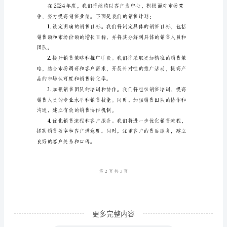
总
结
与
销
2.不足之处
售
计
划
一、
步完善。
工
作
总
结
2024
更多完整内容