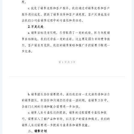
销
售
处，以及未来需要改进的方向。
计
1.亮点
划
销
售
2024
年
度
工
度。
作