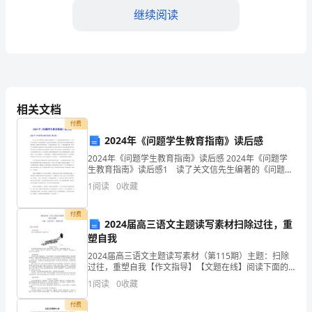
年
继续阅读
是
我
们
公
相关文档
司
付费
2024年《问题学生教育指南》读后感
发
2024年《问题学生教育指南》读后感 2024年《问题学
生教育指南》读后感1 读了关文信先生编著的《问题学
展
生教育指南》一书，颇有感触。翻开书的第一页，七个
1
阅读
0
收藏
大字映入眼帘：生命因此而精彩。这是本书的前言
的
付费
关
2024届高三语文主题读写素材扫除过往，重
二、销售计划
塑自我
键
2024届高三语文主题读写素材（第115期）主题：扫除
过往，重塑自我【作文指导】【文题在线】阅读下面的
一
漫画材料，按要求作文。清扫碎了的自己 。以上材料对
1
阅读
0
收藏
我们颇具启示意义。请结合材料写一篇文章，体现你的
年。
付费