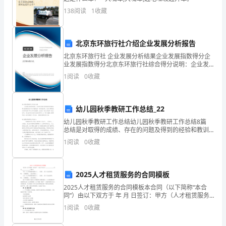
了
138
阅读
1
收藏
一
北京东环旅行社介绍企业发展分析报告
定
北京东环旅行社 企业发展分析结果企业发展指数得分企
的
业发展指数得分北京东环旅行社综合得分说明：企业发
展指数根据企业规模、企业创新、企业风险、企业活力
1
阅读
0
收藏
销
四个维度对企业发展情况进行评价。该企业的综合评价
得分
售
幼儿园秋季教研工作总结_22
成
幼儿园秋季教研工作总结幼儿园秋季教研工作总结8篇
总结是对取得的成绩、存在的问题及得到的经验和教训
绩，
等方面情况进行评价与描述的一种书面材料，它可以帮
1
阅读
0
收藏
助我们有寻找学习和工作中的规律，让我们一起认真地
但
写
也
2025人才租赁服务的合同模板
面
2025人才租赁服务的合同模板本合同（以下简称“本合
同”）由以下双方于 年 月 日签订：甲方（人才租赁服务
临
提供方）：
1
阅读
0
收藏
了