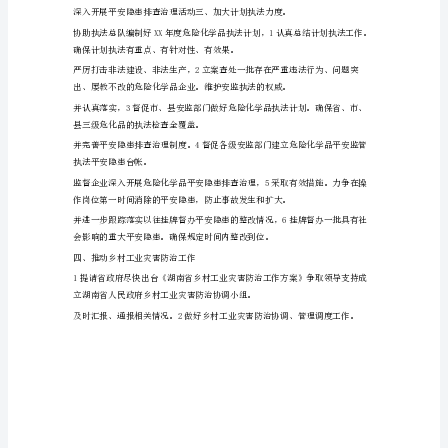
品
监
管
处
工
作
计
划
将
以
全
面
落