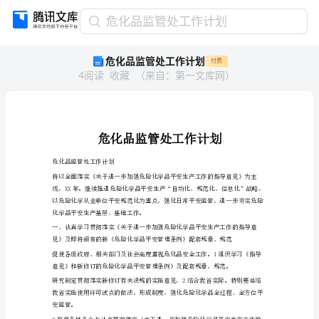
危
危化品监管处工作计划
化
危化品监管处工作计划
付费
品
4
阅读
收藏
（
来自
：
第一文库网
）
监
管
处
工
作
计
危化品监管处工作计划
划