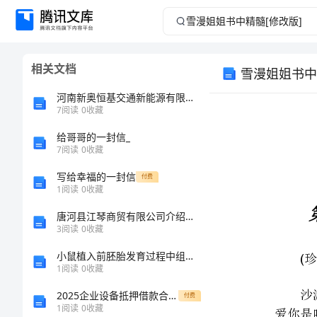
雪
漫
相关文档
雪漫姐姐书中
姐
河南新奥恒基交通新能源有限公司安阳服务区东加气站介绍企业发展分析报告
姐
7
阅读
0
收藏
给哥哥的一封信_
书
7
阅读
0
收藏
中
写给幸福的一封信
付费
1
阅读
0
收藏
精
()
唐河县江琴商贸有限公司介绍企业发展分析报告
3
阅读
0
收藏
髓
小鼠植入前胚胎发育过程中组蛋白修饰H3K27me1的重编程
[修
1
阅读
0
收藏
2025企业设备抵押借款合同范本
付费
改
1
阅读
0
收藏