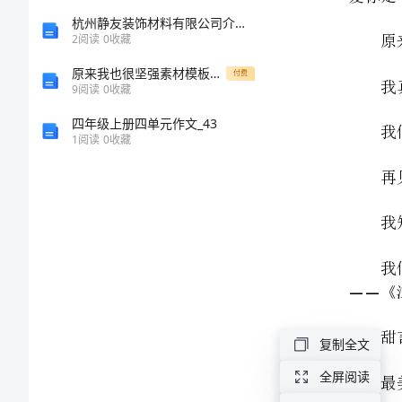
版]
杭州静友装饰材料有限公司介绍企业发展分析报告
2
阅读
0
收藏
第
原来我也很坚强素材模板作文范文
付费
9
阅读
0
收藏
一
四年级上册四单元作文_43
篇：
1
阅读
0
收藏
《深呼吸》
——I
雪
漫
姐
姐
书
中
复制全文
精
髓
全屏阅读