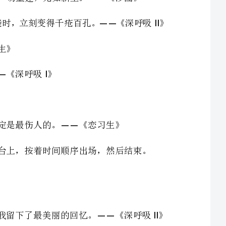
我们的相遇以及分开，就像一场排练好的话剧，我们站在舞台上，按着时间顺序出场，然后结束。
最美的爱情，有的时候，错失在最灿烂的季节，但是它却给我留下了最美丽的回忆。《深呼吸》
——II
适到煎熬，等发现危险的时候却已经无处可逃。《恋习生》
时间不能倒流，过去的伤害也无法弥补，但我希望让伤害变得小一点儿，再小一点儿。《深呼吸》
——II
我以为，在这个烟灰云散的世界，我们分开了，只是中止了爱情，却不想，错过的，是一生最美的年