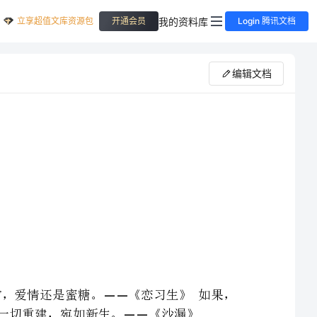
立享超值文库资源包
我的资料库
开通会员
Login 腾讯文档
编辑文档
沙漏记得，我们遗忘的时光。《沙漏》在成为毒药之前，爱情还是蜜糖。《恋习生》如果，
爱你是呼吸，我愿深深，深呼吸。《深呼吸》灾难过后，一切重建，宛如新生。《沙漏》
原来，所有表面看到的美好，都是一朵残破的花，当真相来袭时，立刻变得千疮百孔。《深呼吸》
——II