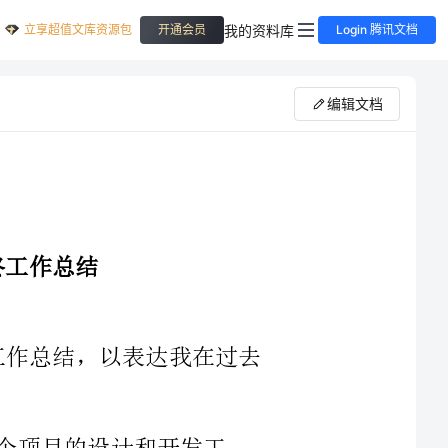
立享超值文库资源包
我的资料库
开通会员
Login 腾讯文档
编辑文档
随着2024年的结束，我写下这份年终工作总结，以表达我在过去
项目的设计和开发工
作。首先，我参与了一款新型机械设备的设计与制造，负责机构设计
和CAD绘制工作。通过与团队成员的密切合作，我成功将设备的原型