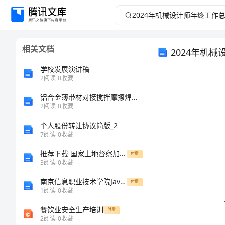
2024
年
相关文档
2024年机
机
学校发展演讲稿
械
2
阅读
0
收藏
设
铝合金薄带材对接搅拌摩擦焊接工艺研究
2
阅读
0
收藏
计
个人股份转让协议简版_2
7
阅读
0
收藏
师
推荐下载 国家土地督察加强核心业务建设的探索
付费
3
阅读
0
收藏
年
南京信息职业技术学院Java期末考试题答案
付费
终
1
阅读
0
收藏
餐饮业安全生产培训
付费
工
2
阅读
0
收藏