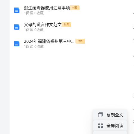
作
逃生缓降器使用注意事项
付费
1
阅读
0
收藏
总
父母的谎言作文范文
付费
1
阅读
0
收藏
结
2024年福建省福州第三中学高二物理第一学期期末质量跟踪监视试题含解析
付费
2024
1
阅读
0
收藏
年
机
械
设
计
师
复制全文
年
全屏阅读
终