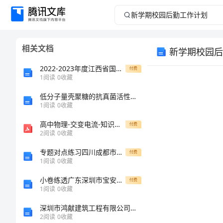
新
学
相关文档
新学期校园后
期
2022-2023年度江西省国家电网招聘之环化材料类每日一练试卷B卷含答案
付费
校
1
阅读
0
收藏
低分子量壳聚糖的抗真菌活性及水果保鲜作用
园
1
阅读
0
收藏
后
高中物理-交变电流-知识点归纳(word文档物超所值)
付费
2
阅读
0
收藏
勤
专题对点练习四川成都市华西中学数学七年级上册期中综合测评专题测试练习题（含答案解析）
付费
1
阅读
0
收藏
工
小卷练透广东深圳市宝安中学物理北师大版八年级（下册）常见的光学仪器专项练习试卷
付费
作
1
阅读
0
收藏
深圳市鸿献建筑工程有限公司介绍企业发展分析报告
计
2
阅读
0
收藏