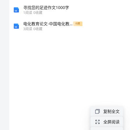
划
寻找您的足迹作文1000字
1
阅读
0
收藏
新
电化教育论文-中国电化教学问题探析
付费
3
阅读
0
收藏
学
期
校
园
后
勤
工
作
复制全文
计
划
全屏阅读