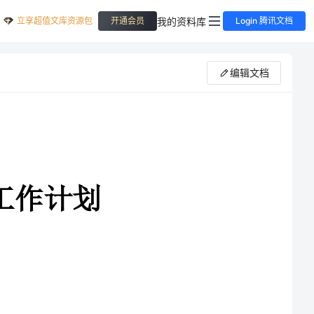
立享超值文库资源包
我的资料库
开通会员
Login 腾讯文档
编辑文档