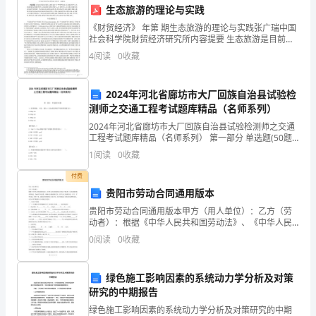
1900
生态旅游的理论与实践
为乐、勇敢面对困难等。
《财贸经济》 年第 期生态旅游的理论与实践张广瑞中国
年
社会科学院财贸经济研究所内容提要 生态旅游是目前国
际上颇为流行的一种特种旅游 生态旅游的产生与发展有
创
4
阅读
0
收藏
着其重要的背景 生态旅游有其特定的含义。目前世界
作
来了无尽的想象空间。
2024年河北省廊坊市大厂回族自治县试验检
的
测师之交通工程考试题库精品（名师系列）
【艺术风格】
2024年河北省廊坊市大厂回族自治县试验检测师之交通
儿
工程考试题库精品（名师系列） 第一部分 单选题(50题)
1、波形梁板、立柱、端头三点法试验单面平均锌附着量
童
1
阅读
0
收藏
为()。A.500g/m2B.55
付费
文
的形象。
贵阳市劳动合同通用版本
学
贵阳市劳动合同通用版本甲方（用人单位）：乙方（劳
动者）：根据《中华人民共和国劳动法》、《中华人民
作
共和国劳动合同法》等法律、行政法规和规章的规定，
0
阅读
0
收藏
为确立劳动关系、明确双方的权利和义务，经甲乙双方
【对读者的启发】
品，
按照合法
绿色施工影响因素的系统动力学分析及对策
对
研究的中期报告
于
绿色施工影响因素的系统动力学分析及对策研究的中期