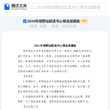
2024
2024年绿野仙踪读书心得总结模板
年
2024年绿野仙踪读书心得总结模板
付费
绿
5
阅读
收藏
（
来自
：
尚阅文库
）
野
仙
踪
读
书
心
得