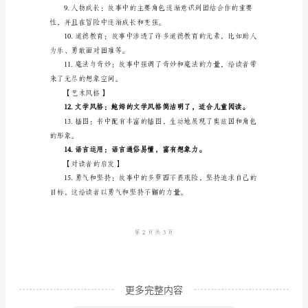
书
了故事的主题和情节。
心
得
总
结
【故事线索】
模
板
兹。
绿
野
仙
踪
这
本
更多完整内容