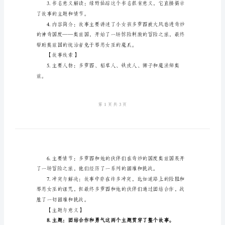
总
结
模
【封面】
板
2024
年
绿
野
仙
【内容简介】
踪
读