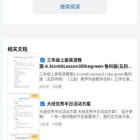
书
继续阅读
是
美
国
作
相关文档
家
三年级上册英语教
案-6.3Unit6Lesson3Ilikegreen-鲁科版(五四学
弗
制)(三起)
三年级上册英语教案6.3 Unit6 Lesson3 I like green鲁科
兰
胜了一切困难和挑战。
版（五四学制）（三起）教学内容教学目标1. 让学生掌
握基本的颜色单词，如red、blue、green等。2. 培养学
4
阅读
0
收藏
生
克
【主题与意义】
付费
·
大班优秀半日活动方案
鲍
大班优秀半日活动方案 大班优秀半日活动方案1 设计意
图： 一年一度的植树节在就要到了，我们也为孩子准
姆
备了一系列关于植树节的活动，为的是让孩子能够真正
1
阅读
0
收藏
程度上的意识到植树节到底是什么？它是多少号？它有
性，并且在冒险中逐
于
付费