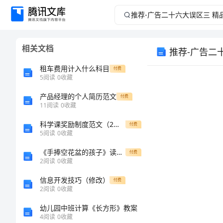
推
荐-
相关文档
推荐-广告二
广
租车费用计入什么科目
付费
告
5
阅读
0
收藏
产品经理的个人简历范文
二
付费
11
阅读
0
收藏
十
科学课奖励制度范文（2篇）
付费
5
阅读
0
收藏
六
《手捧空花盆的孩子》读后感
付费
□
2
阅读
0
收藏
大
信息开发技巧（修改）
付费
误
2
阅读
0
收藏
幼儿园中班计算《长方形》教案
区
4
阅读
0
收藏
□