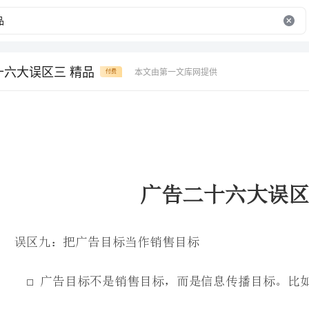
十六大误区三 精品
本文由第一文库网提供
付费
广告二十六大误区(三)
误区九：把广告目标当作销售目标
广告目标不是销售目标，而是信息传播目标。比如说，在三个
50%70%
饮料在北京的认知度达到；在六个月内，让上海的家
新牌微波食品诞生了，等等。
单个广告是否