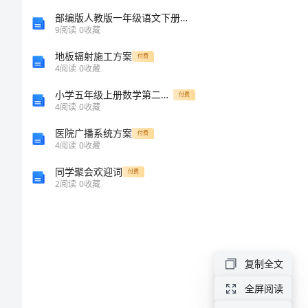
三
部编版人教版一年级语文下册《识字3小青蛙》精品教案教学设计小学优秀公开课
9
阅读
0
收藏
精
地板辐射施工方案
付费
4
阅读
0
收藏
品
□
小学五年级上册数学第二单元的小数除法试卷
付费
4
阅读
0
收藏
广
□
医院广播系统方案
告
付费
4
阅读
0
收藏
……
二
同学聚会欢迎词
付费
十
2
阅读
0
收藏
□
六
大
误
复制全文
区
全屏阅读