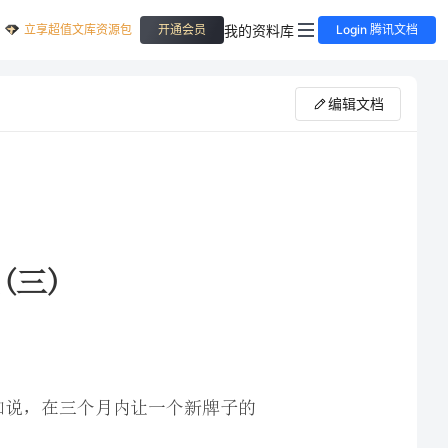
立享超值文库资源包
我的资料库
开通会员
Login 腾讯文档
编辑文档
月内让一个新牌子的
庭主妇了解一种简便快捷的
达到信息传播目标，可以通过广告调研来确认。如果达到了传播目标，