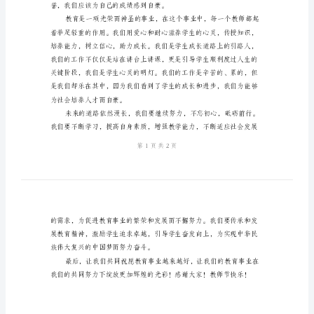
案
2024
年
教
师
节
演
讲
活
动
方
誉，我们应该为自己的成绩
案