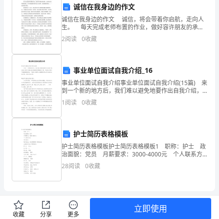
诚信在我身边的作文
非
诚信在我身边的作文 诚信，将会带着你启航，走向人
常
生。 每天完成老师布置的作业，做好容许朋友的承
诺，言而有信这些就是诚信。你可别把诚信看作是天大
2
阅读
0
收藏
荣
的事，也别把他轻视了。一切由诚信开始。 如果诚
幸
事业单位面试自我介绍_16
能
事业单位面试自我介绍事业单位面试自我介绍(15篇) 来
到一个新的地方后，我们难以避免地要作出自我介绍，
够
自我介绍可以满足我们渴望得到尊重的心理。写自我介
1
阅读
0
收藏
绍可不能随随便便哦，下面是小编帮大家整理的事业
站
在
护士简历表格模板
这
护士简历表格模板护士简历表格模板1 职称：护士 政
治面貌：党员 月薪要求：3000-4000元 个人联系方
里，
式 通讯地址： 联系电话：1314556**** 家庭电
28
阅读
0
收藏
话： 应届
和
大
立即使用
家
收藏
分享
更多