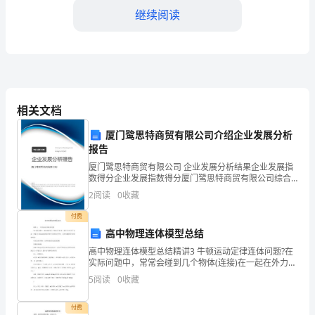
个
继续阅读
特
殊
而
意
相关文档
族伟大复兴的中国梦而努力奋斗。
义
厦门鹭思特商贸有限公司介绍企业发展分析
报告
非
厦门鹭思特商贸有限公司 企业发展分析结果企业发展指
凡
数得分企业发展指数得分厦门鹭思特商贸有限公司综合
得分说明：企业发展指数根据企业规模、企业创新、企
2
阅读
0
收藏
业风险、企业活力四个维度对企业发展情况进行评价。
的
该企
付费
日
高中物理连体模型总结
高中物理连体模型总结精讲3 牛顿运动定律连体问题?在
子
实际问题中，常常会碰到几个物体(连接)在一起在外力作
用下运 动，求解它们的运动规律及所受外力和相互作用
里，
5
阅读
0
收藏
力，这类问题被称为连接 体问题。常见的连体模型
我
付费