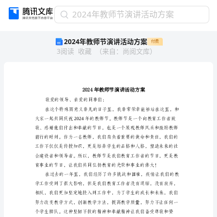
2024
2024年教师节演讲活动方案
年
2024年教师节演讲活动方案
付费
教
3
阅读
收藏
（
来自
：
尚阅文库
）
师
节
演
讲
活
动
敬爱的领导、亲爱的同事们：
方