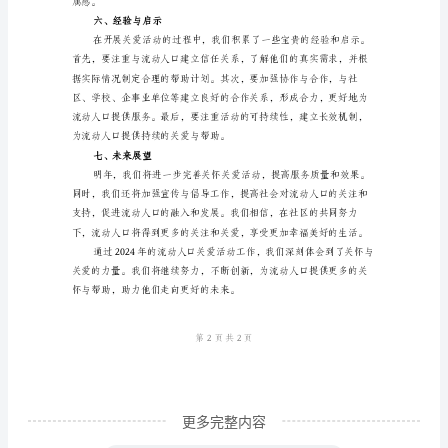
三、职业培训支持
口
关
怀
关
爱
四、子女教育关注
活
动
工
作
总
结
2024
更多完整内容
年，