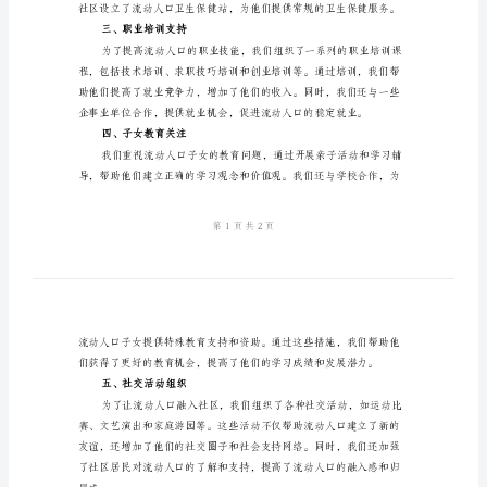
活
和经验。
动
一、活动概况
工
作
总
怀，增强了他们的融入感和幸福感。
结
二、卫生健康关怀
2024
年
流
动
人