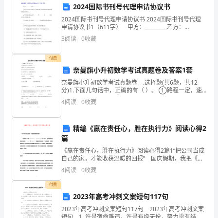
们
2024国际书刊号代理申请协议书
团
2024国际书刊号代理申请协议书 2024国际书刊号代理
申请协议书1（611字） 甲方：_________乙方：
队
_________ 1.甲乙双方经友好协商，乙方现就为甲方申请
3
阅读
0
收藏
国际刊号提供的服务签订
秉
付费
承
奈曼旗小升初数学考试真题卷及答案1套
为流动人口提供持续的关爱与帮助。
奈曼旗小升初数学考试真题卷一.选择题(共6题，共12
着
分)1.下面几句话中，正确的有（ ）。 ①路程一定，速
七、未来展望
度和时间成反比例；②正方形的面积和边长成正比例；
“关
4
阅读
0
收藏
③三角形面积一定，底和高成反比例；④x+
怀
精编《赢在责任心，胜在执行力》阅读心得2
温
篇
《赢在责任心，胜在执行力》阅读心得2篇1“把公司当成
馨，
自己的家，才能收获温暖的回报” 国庆假期，我把《赢
在责任心，胜在执行力》一书读完了，全书采用丰富的
关
4
阅读
0
收藏
典型案例把“责任心”和“执行力”相辅相成
付费
爱
2023年高考冲刺文案短句117句
无
2023年高考冲刺文案短句117句 2023年高考冲刺文案
短句 1. 许是宿命难违，许是有缘无份，努力没有结
怀与帮助，助力他们走向更