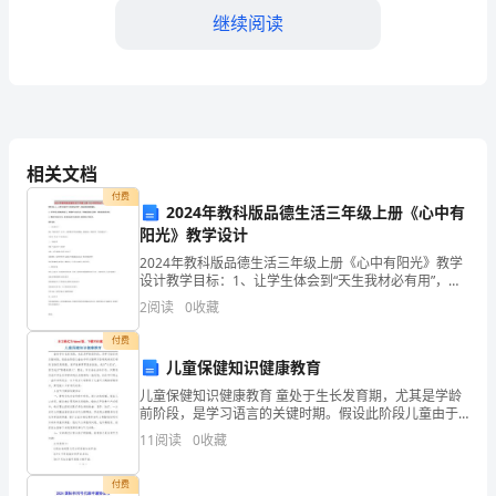
继续阅读
作
为
关
爱
相关文档
流
五、社交活动组织
付费
2024年教科版品德生活三年级上册《心中有
动
阳光》教学设计
人
2024年教科版品德生活三年级上册《心中有阳光》教学
设计教学目标：1、让学生体会到“天生我材必有用”，体
验自我实现的愉悦。 2、引导学生大胆地表现自己，积极
口
2
阅读
0
收藏
参与社会生活，寻找能发扬自己优势，提高自我的
的
付费
儿童保健知识健康教育
一
属感。
儿童保健知识健康教育 童处于生长发育期，尤其是学龄
前阶段，是学习语言的关键时期。假设此阶段儿童由于
年，
六、经验与启示
听力障碍不能够采纳到足够的言语信息刺激，就不能够
11
阅读
0
收藏
掌管发音技能，成为"大舌头'，甚至成为"聋哑残疾
我
付费