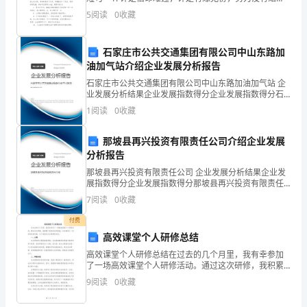
微
果，让我与成功失之交臂，未来如何，只望星空!他，还
5
阅读
0
收藏
会掂念着我吗? 2. 真正的恐惧
不
石家庄市公共交通集团有限公司中山东路加
至”
油加气站介绍企业发展分析报告
的
石家庄市公共交通集团有限公司中山东路加油加气站 企
业发展分析结果企业发展指数得分企业发展指数得分石
理
家庄市公共交通集团有限公司中山东路加油加气站综合
1
阅读
0
收藏
得分说明：企业发展指数根据企业规模、企业创新、企
念，
业风
那坡县再兴投资有限责任公司介绍企业发展
开
分析报告
展
那坡县再兴投资有限责任公司 企业发展分析结果企业发
展指数得分企业发展指数得分那坡县再兴投资有限责任
公司综合得分说明：企业发展指数根据企业规模、企业
了
7
阅读
0
收藏
创新、企业风险、企业活力四个维度对企业发展情况进
行评
一
付费
高效课堂个人研修总结
系
高效课堂个人研修总结在过去的几个月里，我有幸参加
了一场高效课堂个人研修活动。通过这次研修，我积累
列
了很多知识和经验，并且取得了一些实质性的改善。以
9
阅读
0
收藏
下是我对这次研修的总结：一、主题这次研修的主题是
的
高效课堂