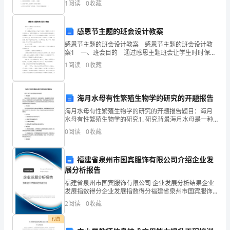
1
阅读
0
收藏
半
“对角线”关系，它们的性质相似，下
功
感恩节主题的班会设计教案
倍
感恩节主题的班会设计教案 感恩节主题的班会设计教
案1 一、班会目的 通过感恩主题班会让学生时时保持
的
一颗感恩的心来对待身边的人，发现想感激的人。体会
1
阅读
0
收藏
到在点点滴滴的生活中流露着的父母爱，在学习上
效
果。
海月水母有性繁殖生物学的研究的开题报告
海月水母有性繁殖生物学的研究的开题报告题目：海月
水母有性繁殖生物学的研究1. 研究背景海月水母是一种
常见的水母，生活在海洋中，具有重要的生态和经济意
二、
0
阅读
0
收藏
义。但其繁殖机制一直未完全研究清楚。有性繁殖是维
持物
分
福建省泉州市国宾服饰有限公司介绍企业发
类、
展分析报告
福建省泉州市国宾服饰有限公司 企业发展分析结果企业
梳
发展指数得分企业发展指数得分福建省泉州市国宾服饰
有限公司综合得分说明：企业发展指数根据企业规模、
理，
2
阅读
0
收藏
企业创新、企业风险、企业活力四个维度对企业发展情
况进
强
付费