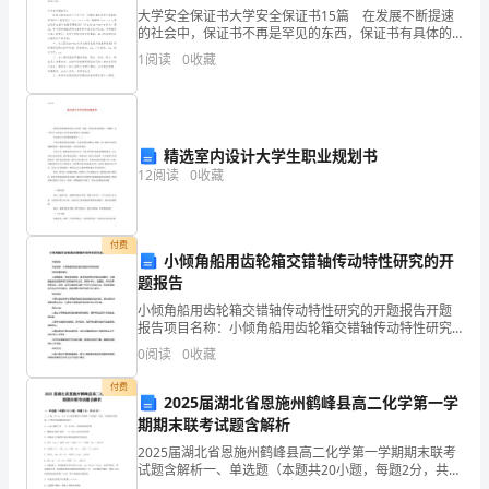
原
大学安全保证书大学安全保证书15篇 在发展不断提速
的社会中，保证书不再是罕见的东西，保证书有具体的
因，
格式要求。那么，保证书到底怎么写才合适呢？以下是
1
阅读
0
收藏
小编为大家收集的大学安全保证书，希望能够帮助到大
做
到
精选室内设计大学生职业规划书
复
12
阅读
0
收藏
习
有
付费
小倾角船用齿轮箱交错轴传动特性研究的开
针
题报告
对
小倾角船用齿轮箱交错轴传动特性研究的开题报告开题
报告项目名称：小倾角船用齿轮箱交错轴传动特性研究
研究背景和意义：小倾角船是一种创新型船舶，具有优
性，
0
阅读
0
收藏
异的机动性和运载能力。这种船舶的齿轮箱采用了交错
轴传动方
到
付费
2025届湖北省恩施州鹤峰县高二化学第一学
期期末联考试题含解析
达
2025届湖北省恩施州鹤峰县高二化学第一学期期末联考
事
试题含解析一、单选题（本题共20小题，每题2分，共
40分）1、Li-Mg．Be-Al．B-Si在元素周期表中有特殊