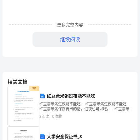
难
点、
疑
更多完整内容
点
继续阅读
及
各
知
识
相关文档
点
付费
红豆薏米粥过夜能不能吃
易
红豆薏米粥过夜能不能吃 红豆薏米粥过夜能不能吃
出
红豆薏米粥保存得当的话，过夜也可以吃。 红豆薏米
粥中含有丰富的糊化淀粉适合细菌的自身，保存不得当
3
阅读
0
收藏
的话，一夜的时间会滋生大量的细菌，不建议饮用，但
错
的
大学安全保证书_8