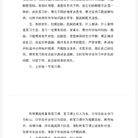
习
方
法
小
升
较，以明确解题方法。
初
的
复
习
方
案