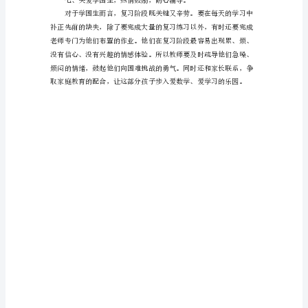
与
学
习
方
法
一、
弄
清
问题，对症下药，真正做到有
学
六、上好每一节复习课。
习
中
的