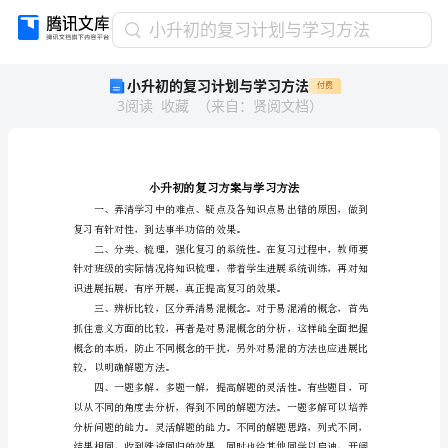
小
小升初的复习计划与学习方法
升
小升初的复习计划与学习方法
付费
初
3
阅读
收藏
（
来自
：
贤阅文档
）
的
复
习
计
划
与
复习有针对性，到达事半功倍
学