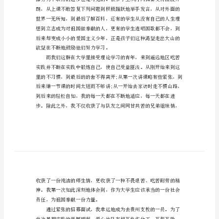
践
报
告
我一定要再回来看看他们。
范
文
202X
年
暑
期
高
中