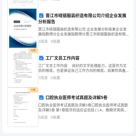
行
民医院与
的
晋江市晓银服装织造有限公司介绍企业发展
学
分析报告
晋江市晓银服装织造有限公司 企业发展分析结果企业发
生，
展指数得分企业发展指数得分晋江市晓银服装织造有限
公司综合得分说明：企业发展指数根据企业规模、企业
看
2
阅读
0
收藏
创新、企业风险、企业活力四个维度对企业发展情况进
行评
着
付费
工厂文员工作内容
那
工厂文员工作内容 良好的文字处理能力，这是作为文
员的根底，也是保证自己工作方向的根底，如果你具备
些
很好的文字处理能力，能让主管省事或另眼相看。以下
7
阅读
0
收藏
内容是为您精心的工厂文员工作内容，欢迎参考！ 1
眼
付费
眶
口腔执业医师考试真题及详解5卷
湿
口腔执业医师考试真题及详解5卷口腔执业医师考试真题
及详解5卷 第1卷拔牙的适应证包括 ( ) A、晚期牙周病患
牙已松动Ⅲ度B、乳牙滞留影响恒牙萌出C、上颌中切牙
润
5
阅读
0
收藏
间锥形多生牙D、恶性肿瘤
的