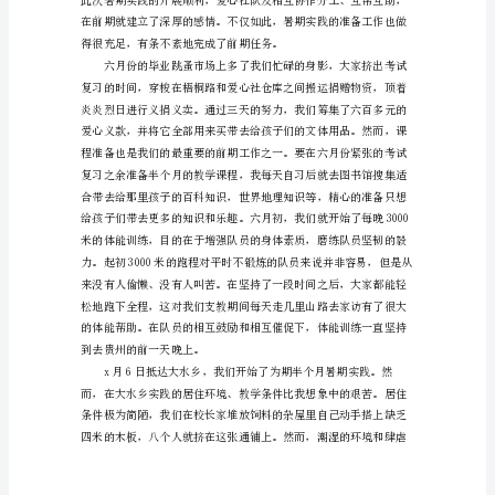
生
支
教
欲望在不断地鼓励他们努力学习。
社
会
实
践
报
告
范
文
登