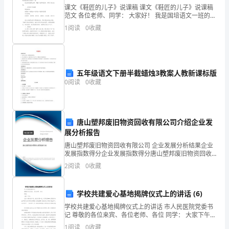
课文《鞋匠的儿子》说课稿 课文《鞋匠的儿子》说课稿
望
范文 各位老师、同学： 大家好！ 我是国培语文一班的杨
含，我来自鹤壁市福源小学，今天我说课的题目是《鞋
1
阅读
0
收藏
一
匠的儿子》,是我在
大
早
五年级语文下册半截蜡烛3教案人教新课标版
0
阅读
0
收藏
赶
了
几
唐山塑邦废旧物资回收有限公司介绍企业发
展分析报告
里
唐山塑邦废旧物资回收有限公司 企业发展分析结果企业
发展指数得分企业发展指数得分唐山塑邦废旧物资回收
山
有限公司综合得分说明：企业发展指数根据企业规模、
2
阅读
0
收藏
企业创新、企业风险、企业活力四个维度对企业发展情
路
况进
来
学校共建爱心基地揭牌仪式上的讲话 (6)
学校共建爱心基地揭牌仪式上的讲话 市人民医院党委书
送
记 尊敬的各位来宾、各位老师、各位 同学： 大家下午
到去贵州的前一天晚上。
好。 在这个寒冷的冬天，我们欢聚一堂，共同庆祝**人
1
阅读
0
收藏