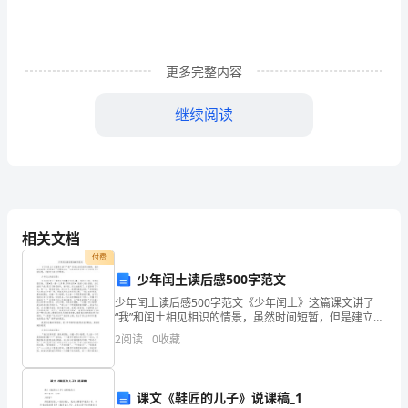
上
返
更多完整内容
回
xx
继续阅读
的
中
巴
责任，为祖国奉献一份力量。
相关文档
车，
付费
我
少年闰土读后感500字范文
回
少年闰土读后感500字范文《少年闰土》这篇课文讲了
“我”和闰土相见相识的情景，虽然时间短暂，但是建立了
深厚的友谊。这里给大家分享一些少年闰土的读后感，
头
2
阅读
0
收藏
希望对大家有所帮助。少年闰土的读后感1今天我们学了
望
了
课文《鞋匠的儿子》说课稿_1