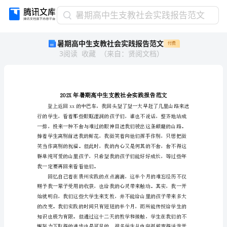
暑
暑期高中生支教社会实践报告范文
期
暑期高中生支教社会实践报告范文
付费
高
3
阅读
收藏
（
来自
：
贤阅文档
）
中
生
支
教
社
会
实