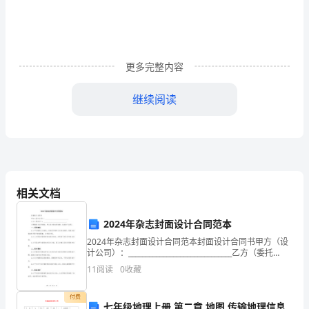
设
2
3
.
计
标题：
《别
更多完整内容
了，”
继续阅读
不
列
导语：英国撤离香港的最后时刻
颠
尼
相关文档
亚”》
2024年杂志封面设计合同范本
教
2024年杂志封面设计合同范本封面设计合同书甲方（设
计公司）：______________________________乙方（委托
学
方）：______________________________为
11
阅读
0
收藏
设
结语：英国在香港统治的开始与结束
付费
七年级地理上册 第二章 地图 传输地理信息