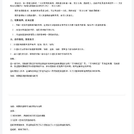
用
1
.掌握新闻的基本知识，品味含蓄蕴藉的语言风格
2
.了解本文以时间顺序组织材料的写作特点
本）
过程与方法目标：
高
1
.展示中英交接相关视频、图片，回顾历史
一
2
.
通过合作探究的方式解决问题
情感态度与价值观目标：
上
3
.
册
学
教
重点和难点：
第
1
.揭示关键词句的含义，品味含蓄蕴藉的语言艺术
四
2
.培养学生的爱国主义情感
学
时
教
课
：1
课时
单
学
教
方法：
引导法、提问法、合作探究法