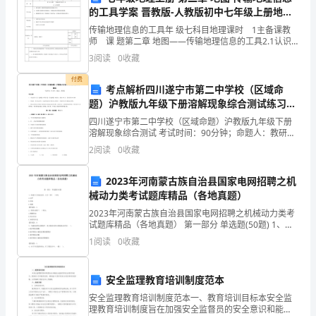
计
主体：
的工具学案 晋教版-人教版初中七年级上册地理
教
学案
传输地理信息的工具年 级七科目地理课时 1主备课教
(1)
时间顺序：具体时间点所发生的事情
师 课 题第二章 地图——传输地理信息的工具2.1认识
学
地图学习目标1、能在地图上依据经纬线或指向标系确定
(2)
赏析一些有代表性的语句：
3
阅读
0
收藏
方向。2、在地图上测量两点间的距离
目
付费
考点解析四川遂宁市第二中学校（区域命
标：
题）沪教版九年级下册溶解现象综合测试练习题
②此时，雨越下越大。
（解析版）
知
四川遂宁市第二中学校（区域命题）沪教版九年级下册
溶解现象综合测试 考试时间：90分钟；命题人：教研组
识
考生注意：1、本卷分第I卷（选择题）和第Ⅱ卷（非选择
2
阅读
0
收藏
①430
题）两部分，满分100分，考试时间90分钟2、答
与
2023年河南蒙古族自治县国家电网招聘之机
能
械动力类考试题库精品（各地真题）
2023年河南蒙古族自治县国家电网招聘之机械动力类考
力
试题库精品（各地真题） 第一部分 单选题(50题) 1、角
介绍背景的语句：
度尺寸在标注时，文字一律( )书写A.水平B.垂直C.倾斜
1
阅读
0
收藏
目
【答案】：A2、链传动
1885
①掩映在绿树从中的港督府于年建成。
标：.
安全监理教育培训制度范本
②156
掌
安全监理教育培训制度范本一、教育培训目标本安全监
理教育培训制度旨在加强安全监督员的安全意识和能