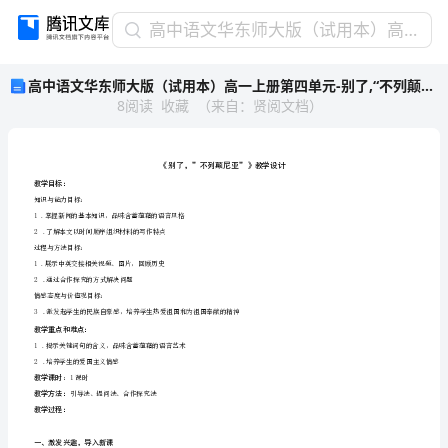
高
高中语文华东师大版（试用本）高一上册第四单元-别了,“不列颠尼亚”教学设计
中
高中语文华东师大版（试用本）高一上册第四单元-别了,“不列颠尼亚”教学设计
语
8
阅读
收藏
（
来自
：
贤阅文档
）
文
华
东
师
大
版
学
标
教
目
：
（试
知识与能力目标：