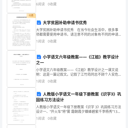
握
力，提高其工作质量和效率，确保施工过程中的安全风
6
阅读
0
收藏
四、小结
险得到有效控制，从而保障工程安全和人员健康。二、
新
培训内容1
199771
付费
闻
大学贫困补助申请书优秀
大学贫困补助申请书优秀 在当今社会生活中，很多事
战
的
五、实
演练
项都需要使用申请书，请注意不同的对象有不同的申请
书。那么相关的申请书到底怎么写呢？以下是小编为大
基
1
阅读
0
收藏
家整理的大学贫困补助申请书优秀，欢迎大家借鉴与参
考，希
本
小学语文六年级教案——《江姐》教学设计
知
六、结语
之一
小学语文六年级教案——《江姐》教学设计之一课文说
识，
明：这是一篇记叙文。记叙了江竹筠同志不顾个人安危
束本文的学习吧。
坚持为党工作以及向对敌人的严刑审讯，坚贞不屈的英
品
1
阅读
0
收藏
雄事迹，歌颂了英勇无畏的斗争意志和宁死不屈的高尚
品
味
人教版小学语文一年级下册教案《识字3》巩
固练习方法设计
含
人教版小学语文一年级下册教案《识字 3》巩固练习方法
蓄
设计一、“开火车”将“雾 霜朝霞夕蝶蜂碧紫千李杨秀”13个
生字打乱顺序出示，请学生以小组为单位进行“开火车”认
1
阅读
0
收藏
蕴
读游戏。比比哪列火车开得快，开得稳。二