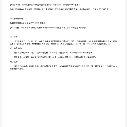
元-
学
教
过程：
别
趣
一、激发兴
，导入新课
了,
“不
听过这首歌吗？知道这首歌
列
颠
试当
二、观看视频，
记者
尼
1
2
.学生分享自己的写作，比较其视角不同之处：
亚”
3
.
引出本篇新闻报道是众多报道中唯一获奖的作品。
教
合
本
三、
作探究，赏析
文
学
1
.介绍新闻的相关常识知识，比如：特点、结构；