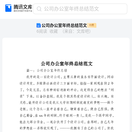
公
公司办公室年终总结范文
司
公司办公室年终总结范文
付费
办
6
阅读
收藏
（
来自
：
文库吧
）
公
室
年
终
总
结
范
篇一：公司办公室年终总结