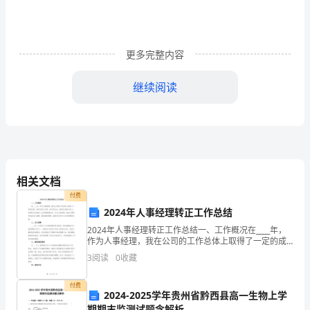
的
是
更多完整内容
一
家
继续阅读
设
计
公
司，
相关文档
付费
主
2024年人事经理转正工作总结
要
2024年人事经理转正工作总结一、工作概况在____年，
作为人事经理，我在公司的工作总体上取得了一定的成
从
绩。我所在的公司是一家中型企业，拥有约500名员工，
3
阅读
0
收藏
有着较为完善的人力资源管理体系。作为人事经理
事
那烦人的加班和费神的创意~~
付费
2024-2025学年贵州省黔西县高一生物上学
的
期期末监测试题含解析