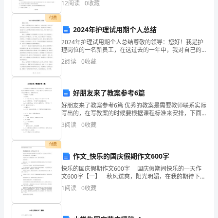
12
阅读
0
收藏
选择，8-11题为多项选择，全
多
付费
2024年护理试用期个人总结
媒
2024年护理试用期个人总结尊敬的领导：您好！我是护
体
理岗位的一名新员工，在这过去的一年中，我对自己的
工作进行了全面的总结和回顾。通过反思和不断学习，
2
阅读
0
收藏
动
我总结了自己在护理试用期的工作经验和成长，现将我
的个
画
好朋友来了教案参考6篇
第2页
设
好朋友来了教案参考6篇 优秀的教案是需要教师联系实际
写出的，在写教案的时候要根据课程标准来安排，下面
计
是小编为您分享的好朋友来了教案参考6篇，感谢您的参
3
阅读
0
收藏
阅。 好朋友来了教案篇1 活
三
付费
方
作文_快乐的国庆假期作文600字
面
快乐的国庆假期作文600字 国庆假期间快乐的一天作
文600字【一】 秋风送爽，阳光明媚，在我的期待下终
市
于等到了这一个欢快的节日“国庆节”， 国庆假期间快乐
1
阅读
0
收藏
的一天作文600字。 在这个快乐的节
场。