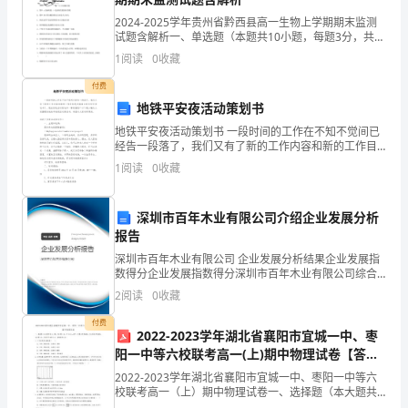
业
2024-2025学年贵州省黔西县高一生物上学期期末监测
试题含解析一、单选题（本题共10小题，每题3分，共
务
30分）1、如图是真核生物细胞核内转录过程的示意图．
1
阅读
0
收藏
下列叙述正确的是（ ）A．图中a是编码链
有
付费
地铁平安夜活动策划书
作风。
平
地铁平安夜活动策划书 一段时间的工作在不知不觉间已
面
经告一段落了，我们又有了新的工作内容和新的工作目
标是时候抽出时间写写策划书了。现在你是否对策划书
1
阅读
0
收藏
一筹莫展呢？以下是小编为大家整理的地铁平安夜活动
设
计，
深圳市百年木业有限公司介绍企业发展分析
报告
网
深圳市百年木业有限公司 企业发展分析结果企业发展指
站
数得分企业发展指数得分深圳市百年木业有限公司综合
得分说明：企业发展指数根据企业规模、企业创新、企
2
阅读
0
收藏
业风险、企业活力四个维度对企业发展情况进行评价。
设
该企
付费
2022-2023学年湖北省襄阳市宜城一中、枣
计
阳一中等六校联考高一(上)期中物理试卷【答案
开
版】
2022-2023学年湖北省襄阳市宜城一中、枣阳一中等六
校联考高一（上）期中物理试卷一、选择题（本大题共
发，
有 11 小题，每小题 4 分，共 44 分。其中 1-7题为单项