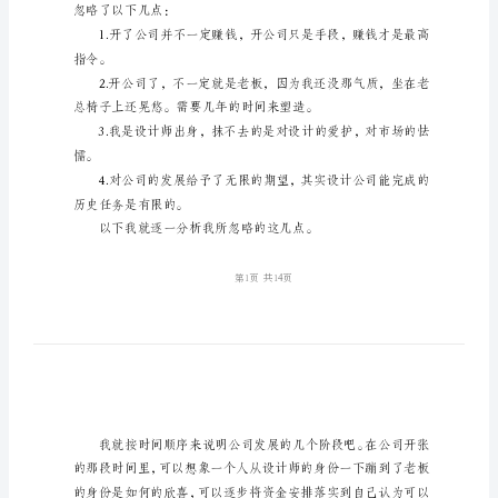
文
公
司
办
公
室
年
终
总
结
范
忽略了以下几点：
文