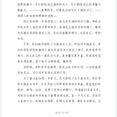
篇
指令。
一：
公
司
办
公
懦。
室
年
历史任务是有限的。
终
总
结
第1页
我
开