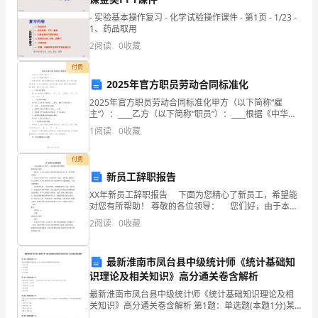
我再从教法和学法上谈谈。
说
- 实验基本操作复习 - 化学试验操作课件 - 第1页 - 1/23 -
1、药品取用
三、说教学方法
课
2
阅读
0
收藏
的
付费
2025年官方职员劳动合同标准化
题
2025年官方职员劳动合同标准化甲方（以下简称“雇
主”）：____乙方（以下简称“职员”）：____根据《中华人
目
民共和国劳动法》及相关法律法规，甲乙双方本着平等
1
阅读
0
收藏
自愿、公平公正的原则，经充分协商，就乙方
是
教学方法：
付费
《在
新员工辞职报告
天
XX年新员工辞职报告 下面为您精心了新员工，希望能
对您有所帮助！ 尊敬的各位领导： 您们好，由于本人
晴
的各人原因而不能在贵公司工作，所以特提出辞职。
2
阅读
0
收藏
来公司已有两个多月，在这我学会了很多，同
了
最新淮南市凤台县中级统计师《统计基础知
的
识理论及相关知识》高分通关卷含解析
时
最新淮南市凤台县中级统计师《统计基础知识理论及相
关知识》高分通关卷含解析 第1题：单选题(本题1分)某
企业采煤量每年固定增长 10 吨，则该企业采煤量的环比