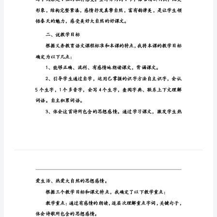
晴
这六个方面进行说课。
了
一、说教材
的
时
候》
说
课
稿
《在
天