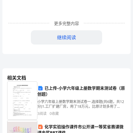
师
你
更多完整内容
们
继续阅读
好！
我
爱生活、热爱大自然的思想感情。
是
语
相关文档
文
体会诗歌所包含的思想感情。
已上传-小学六年级上册数学期末测试卷（原
xx
创题）
号，
小学六年级上册数学期末测试卷一.选择题(共6题，共12
分)1.工厂扩建厂房，用了18万元，比原计划多用了
我
生活、热爱大自然的思想感情。
20%，原计划用多少万元？正确列式是（ ）。A.18×（1
3
阅读
0
收藏
﹣20%） B.1
今
化学实验操作课件市公开课一等奖省赛课微
天
课金奖PPT课件