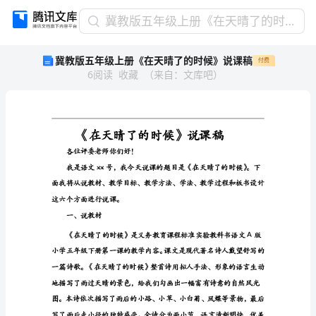
冀
冀教版五年级上册《在天晴了的时候》说课稿
教
冀教版五年级上册《在天晴了的时候》说课稿
付费
版
6
阅读
收藏
（
来自
：
文库吧
）
五
年
级
上
册
《在
各位评委老师你们好！
天