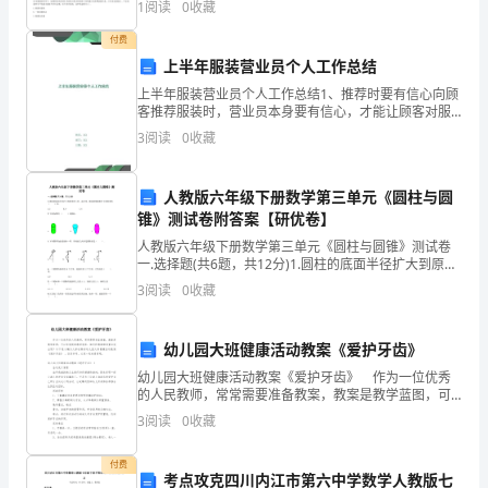
候》。
1
阅读
0
收藏
增长速度（ ）。A.年年下降B.年年增长C.
下
付费
上半年服装营业员个人工作总结
面
上半年服装营业员个人工作总结1、推荐时要有信心向顾
我
客推荐服装时，营业员本身要有信心，才能让顾客对服
装有信任感。2、适合于顾客的推荐对顾客提示商品和进
3
阅读
0
收藏
行说明时，应根据顾客的实际客观条件，推荐适合的服
将
装。
从
人教版六年级下册数学第三单元《圆柱与圆
锥》测试卷附答案【研优卷】
说
人教版六年级下册数学第三单元《圆柱与圆锥》测试卷
教
一.选择题(共6题，共12分)1.圆柱的底面半径扩大到原来
的3倍，高不变，圆柱的侧面积扩大到原来的（ ）倍。
3
阅读
0
收藏
A.3 B.9
材、
教
幼儿园大班健康活动教案《爱护牙齿》
学
幼儿园大班健康活动教案《爱护牙齿》 作为一位优秀
的人民教师，常常需要准备教案，教案是教学蓝图，可
以有效提高教学效率。如何把教案做到重点突出呢？以
目
3
阅读
0
收藏
下是小编为大家收集的幼儿园大班健康活动教案《爱护
牙齿》
标、
付费
考点攻克四川内江市第六中学数学人教版七