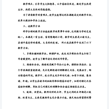
晴
了
二、说教学目标
的
时
确定为以下几点：
候》
说
课
稿
各
词语。自主积累词语。
位
评
委
老