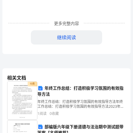
一
公
更多完整内容
文
继续阅读
网
g
述职人：
***
o
n
g
相关文档
付费
w
年终工作总结：打造积极学习氛围的有效指
导方法
e
收集整理莲山
年终工作总结：打造积极学习氛围的有效指导方法年终
n
工作总结：打造积极学习氛围的有效指导方法2023年对
于许多企业和团队来说，是一个充满机遇和挑战的一
1
阅读
0
收藏
.
年。在这个年度工作总结中，我们将讨论如何打造一个
积极学
1
部编版六年级下册道德与法治期中测试题带
篇二：
答案【名师推荐】