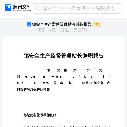
镇
镇安全生产监督管理站长辞职报告
安
镇安全生产监督管理站长辞职报告
付费
全
3
阅读
收藏
（
来自
：
万文网
）
生
产
监
督
管
理
站