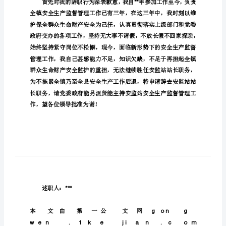
长
网
辞
an.com
职
监督管理站长辞职报告
报
告
镇
安
尊敬的各位领导你们好：
全
生
产
监