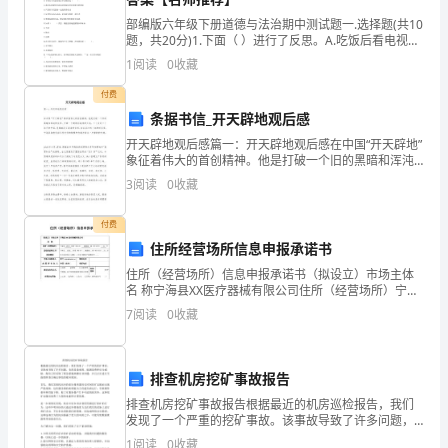
k
部编版六年级下册道德与法治期中测试题一.选择题(共10
题，共20分)1.下面（ ）进行了反思。A.吃饭后看电视B.
e
写完作业，陪爷爷下楼遛弯C.晚饭后，和爸爸聊一天中
1
阅读
0
收藏
发生的各种事情，互相出出主意2
j
付费
i
条据书信_开天辟地观后感
a
开天辟地观后感篇一：开天辟地观后感在中国“开天辟地”
象征着伟大的首创精神。他是打破一个旧的黑暗和浑沌
镇
的世界，开辟一个晴朗而纯净的天地。二十世纪二十年
3
阅读
0
收藏
代的中国，是黑暗而又混沌的世界。在以后近四十年的
安
勇敢地走上台来，接受大家的
全
付费
生
住所经营场所信息申报承诺书
产
住所（经营场所）信息申报承诺书（拟设立）市场主体
名 称宁海县XX医疗器械有限公司住所（经营场所）宁海
监
县 跃龙 街道（镇/乡） 桃源南 路（村/社区） XX 号县法
7
阅读
0
收藏
督
院法律文书送达地址宁
管
理
排查机房挖矿事故报告
站
排查机房挖矿事故报告根据最近的机房巡检报告，我们
长
发现了一个严重的挖矿事故。该事故导致了许多问题，
包括设备故障、能源浪费和安全威胁。我们已经采取了
辞
1
阅读
0
收藏