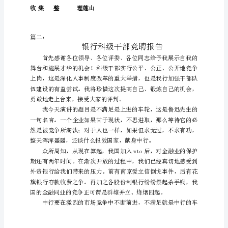
督
管
理
站
长
辞
职
报
告
作，望各位领导批准为谢！
本
文
由
第