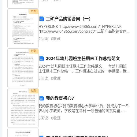
紧急措施来解决该问题，并且正在进行全面的排查以确
职
定事故的
报
付费
工矿产品购销合同（一）
告
HYPERLINK "http://www.64365.com/" HYPERLINK
本
"http://www.64365.com/contract/" 工矿产品购销合同
文
（一） 购货单位：___
2
阅读
0
收藏
由
第
付费
一
2024年幼儿园班主任期末工作总结范文
公
2024年幼儿园班主任期末工作总结范文____年幼儿园班
文
主任期末工作总结一、工作概述在过去的一学期里，我
作为班主任兼任老师，承担了班级管理和教育教学工作
gongwen.1keji
2
阅读
0
收藏
的任务。通过与孩子们和家长的紧密互动，我努力实现
网
an.com
付费
我的教育初心7
收
我的教育初心7我的教育初心大学毕业后，我成为了一名
集
农村小学教师，学校是在邻村 一所普通的砖瓦房里，学
整
校环境一般，设施几乎没有，一本教 科书，一支粉笔，
5
阅读
0
收藏
三尺讲台，唯一印象深刻的是教室的窗户没 有玻璃，我
理
莲
山