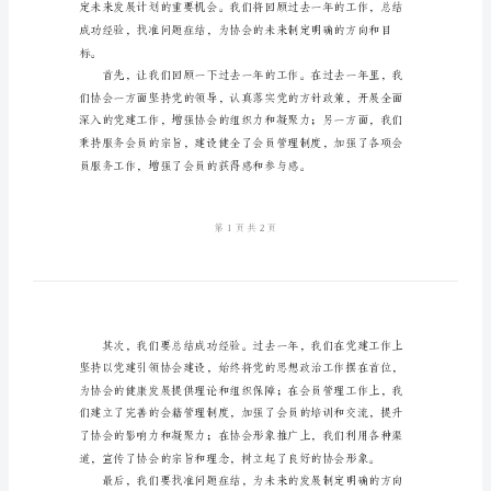
文
协
会
会
员
大
会
主
持
提质增效工作作出了重要贡献。
词
范
文