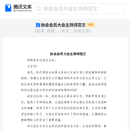
协
协会会员大会主持词范文
会
协会会员大会主持词范文
付费
会
3
阅读
收藏
（
来自
：
尚阅文库
）
员
大
会
主
持
词
尊敬的各位协会会员：
范
大家好！