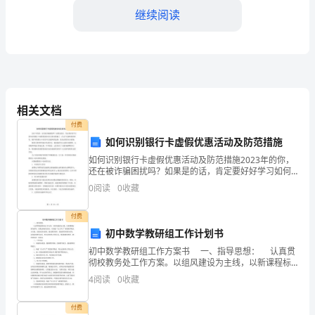
先，
继续阅读
我
代
表
协
相关文档
付费
会
如何识别银行卡虚假优惠活动及防范措施
全
如何识别银行卡虚假优惠活动及防范措施2023年的你，
还在被诈骗困扰吗？如果是的话，肯定要好好学习如何
体
识别银行卡虚假优惠活动以及防范措施了。在这个充满
0
阅读
0
收藏
风险的时代，保护你的银行卡信息不仅是聪明的选择，
更是
会
付费
员
初中数学教研组工作计划书
初中数学教研组工作方案书 一、指导思想： 认真贯
向
彻校教务处工作方案。以组风建设为主线，以新课程标
准为指导，以教法探索为重点，以构建“自主学习”课堂教
4
阅读
0
收藏
大
学模式为主题，以提高队伍素质，提高课堂效率，
家
付费