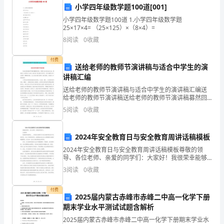
小学四年级数学题100道[001]
表
小学四年级数学题100道 1.小学四年级数学题
示
25×17×4= （25×125）×（8×4）=
8
阅读
0
收藏
衷
同推进协会事业的发展。
付费
心
送给老师的教师节演讲稿与适合中学生的演
讲稿汇编
的
送给老师的教师节演讲稿与适合中学生的演讲稿汇编送
感
给老师的教师节演讲稿送给老师的教师节演讲稿募然回
首，回望已走过的生命之旅，影响我之大的莫过于老
5
阅读
0
收藏
师。她们给了我无微不的关怀，每天废寝忘食只为培育
谢
一棵棵的幼
和
家！
2024年安全教育日与安全教育周讲话稿模板
2024年安全教育日与安全教育周讲话稿模板尊敬的领
崇
导、各位老师、亲爱的同学们：大家好！我很荣幸能够
在____年的安全教育日与安全教育周活动中发表讲话。在
高
3
阅读
0
收藏
这个特殊的时刻，我想借此机会向大家强调安全教育的
的
付费
2025届内蒙古赤峰市赤峰二中高一化学下册
敬
期末学业水平测试试题含解析
2025届内蒙古赤峰市赤峰二中高一化学下册期末学业水
意。