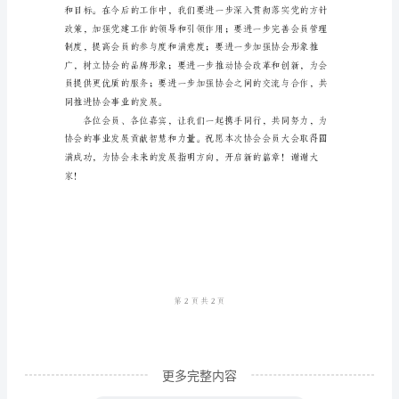
尊
标。
敬
的
各
位
协
会
会
员：
大
家
好！
更多完整内容
首