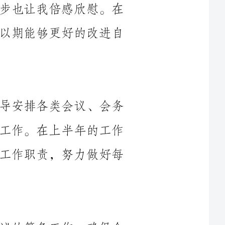
作为办公室秘书，我主要负责协助领导安排各类会议、会务
组织，处理来访者咨询及文件资料管理等工作。在上半年的工作
中，我牢记自己的职责与使命，认真履行工作职责，努力做好每
在会议组织方面，我积极参与各类会议的筹备工作，确保会
议的顺利进行。我及时与会务相关人员进行沟通，制定详细的会
议流程和议程，并提前对需要讨论的内容进行了解和准备。我坚
持会前、会中、会后的跟进工作，保证会议文件的整理和归档，
并及时向参会人员发放会议纪要，确保大家对会议内容有一个清