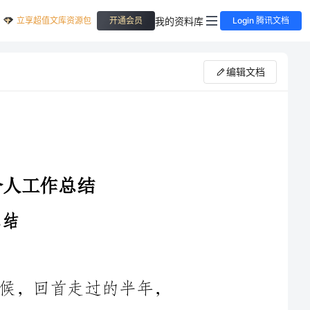
立享超值文库资源包
我的资料库
开通会员
Login 腾讯文档
编辑文档
你们好！又到了一年的中期总结的时候，回首走过的半年，
我深感时光如梭，工作中的不断成长和进步也让我倍感欣慰。在
这里，我想对大家做一个个人工作总结，以期能够更好的改进自