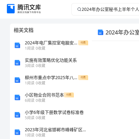
2024
年
相关文档
2024年办
办
2024年电厂集控室电脑安全管理规定
付费
公
1
阅读
0
收藏
室
实施有效策略优化功能关系
3
阅读
0
收藏
秘
柳州市重点中学2025年八年级数学上学期期中综合测试模拟试题含解析
付费
1
阅读
0
收藏
书
小区物业合同书范本
付费
6
阅读
0
收藏
上
小学6年级下册数学试卷标准卷
半
5
阅读
0
收藏
2023年河北省邯郸市峰峰矿区劳务员基础知识含答案（黄金题型）
年
1
阅读
0
收藏