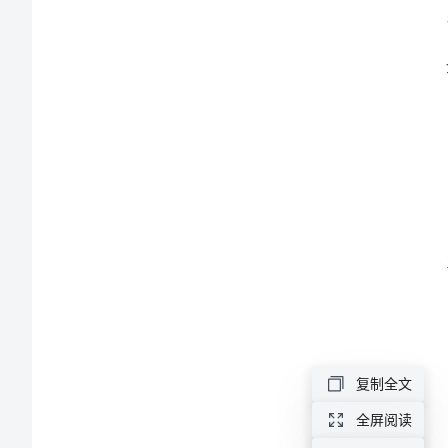
个
人
工
作
一项
总
结
2024
年
办
复制全文
公
全屏阅读
室