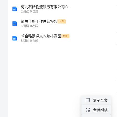
年
河北石储物流服务有限公司介绍企业发展分析报告
2
阅读
0
收藏
级
简短年终工作总结报告
付费
音
6
阅读
0
收藏
乐
领会略读课文的编排意图
付费
8
阅读
0
收藏
教
妙之处。
师
工
作
心
得
作
复制全文
为
全屏阅读