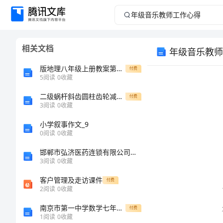
年
级
相关文档
年级音乐教师
音
版地理八年级上册教案第1课时以外流河为主学案
付费
乐
5
阅读
0
收藏
二级蜗杆斜齿圆柱齿轮减速器计算说明书概要
教
付费
3
阅读
0
收藏
师
小学叙事作文_9
0
阅读
0
收藏
工
邯郸市弘济医药连锁有限公司民生药房介绍企业发展分析报告
3
阅读
0
收藏
作
客户管理及走访课件
付费
心
2
阅读
0
收藏
南京市第一中学数学七年级上册期中综合测评难点解析试题（含答案及解析）
付费
得
1
阅读
0
收藏