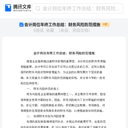
会
会计岗位年终工作总结：财务风险防范措施
计
会计岗位年终工作总结：财务风险防范措施
付费
岗
6
阅读
收藏
（
来自
：
贤阅文档
）
位
年
终
工
作
总
结：