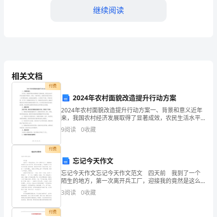
继续阅读
范
措
施
随
财务报告，以确保信誉与合法性。
相关文档
着
四、与外部机构的合作加强
付费
企
2024年农村面貌改造提升行动方案
2024年农村面貌改造提升行动方案一、背景和意义近年
业
来，我国农村经济发展取得了显著成效，农民生活水平
和农村面貌不断提升。然而，与城市相比，我国农村地
越
9
阅读
0
收藏
区仍存在一些问题和差距，如基础设施滞后、公共服务
不完
来
付费
忘记今天作文
越
忘记今天作文忘记今天作文范文 四天前 我到了一个
注
陌生的地方，第一次离开兵工厂，迎接我的竟然是这么
狭小的空间，而且汗臭味熏人，可就是这么个破地方却
3
阅读
0
收藏
重
挤满了我的同类。离我最近的那个同类告诉我，我们
管理等方面提供精准的方案。
财
付费