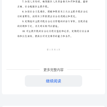
规
定
主
工作，确保设备的正常运行。
提
升
隐患，确保设备的可
机
安
全
更多完整内容
运
继续阅读
行
管
理