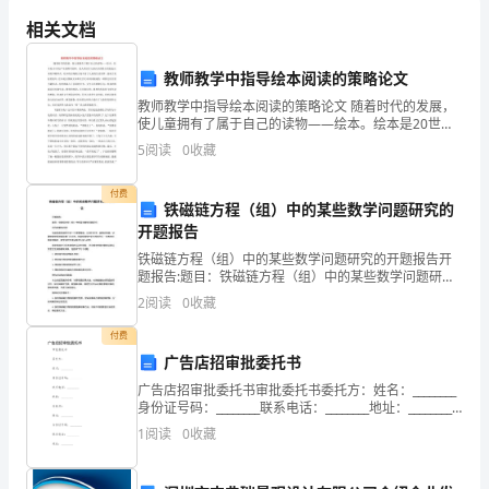
正确、安全地操作主提升机。
规
相关文档
定
教师教学中指导绘本阅读的策略论文
1.
教师教学中指导绘本阅读的策略论文 随着时代的发展，
使儿童拥有了属于自己的读物——绘本。绘本是20世纪
建
产生的图书品种，是人类结合儿童认识的特点而创造出
5
阅读
0
收藏
来的书籍形式。绘本的出现极大地丰富了儿童的
立
付费
安
铁磁链方程（组）中的某些数学问题研究的
开题报告
全
铁磁链方程（组）中的某些数学问题研究的开题报告开
题报告:题目：铁磁链方程（组）中的某些数学问题研究
责
研究背景和目的：铁磁链是物理学中的一个重要模型，
2
阅读
0
收藏
在材料科学，凝聚态物理，计算物理学等领域有着广泛
任
应用。
付费
制，
广告店招审批委托书
广告店招审批委托书审批委托书委托方：姓名：________
明
身份证号码：________联系电话：________地址：________
受托方：姓名：________身份证号码：________联系电话
1
阅读
0
收藏
确
主