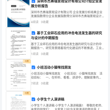
深圳市杰弗瑞景观设计有限公司介绍企业发
提
展分析报告
深圳市杰弗瑞景观设计有限公司 企业发展分析结果企业
升
发展指数得分企业发展指数得分深圳市杰弗瑞景观设计
有限公司综合得分说明：企业发展指数根据企业规模、
4
阅读
0
收藏
机
企业创新、企业风险、企业活力四个维度对企业发展情
况进
安
基于工业碎石应用的冲击电流发生器的研究
与设计的中期报告
全
基于工业碎石应用的冲击电流发生器的研究与设计的中
期报告一、研究背景随着现代化建设的不断推进，工业
运
碎石的需求日益增加。但是，在钻孔、爆破等工序中，
1
阅读
0
收藏
由于石头抵抗力较强，传统的爆破方法存在破碎效率不
行
高，对周
付费
的
小班活动小猫咪找朋友
小班活动小猫咪找朋友 小班活动：小猫咪找朋友 活
管
动目标： 一、在听听、看看、讲讲中，理解故事内
容，感受小猫咪的情绪变化。 二、愿意在大人忙碌的
理
7
阅读
0
收藏
时候自己游戏、寻找快乐。 重点：能分辨小猫三次
责
付费
小学生个人演讲稿
任
小学生个人演讲稿 小学生个人演讲稿篇1 尊敬的老师、
亲爱的同学们： 大家早上好!今天我演讲的题目是《安