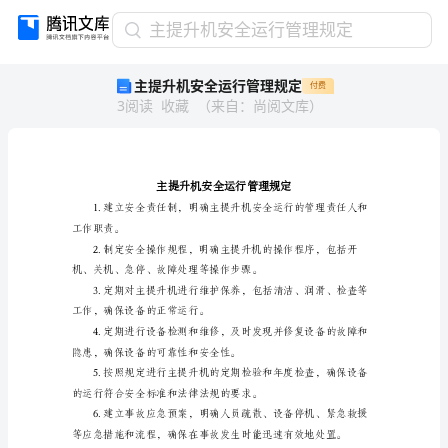
主
主提升机安全运行管理规定
提
主提升机安全运行管理规定
付费
升
3
阅读
收藏
（
来自
：
尚阅文库
）
机
安
全
运
行
管
理
工作职责。