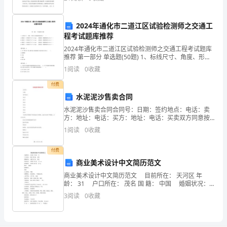
看
不断提高自身素质。 “书籍是人类进步的阶
小
2024年通化市二道江区试验检测师之交通工
程考试题库推荐
编
2024年通化市二道江区试验检测师之交通工程考试题库
为
推荐 第一部分 单选题(50题) 1、标线尺寸、角度、形状
与位置检测仪器为（ ）。A.钢卷尺（分度值不大于
1
阅读
0
收藏
大
0.2mm）、量角器（测量精度为
付费
家
水泥泥沙售卖合同
整
水泥泥沙售卖合同合同号：日期：签约地点：电话：卖
方：地址：电话：买方：地址：电话：买卖双方同意按
理
下列条款由买方购进，由卖方出售下列商品，订立本合
1
阅读
0
收藏
同：1.品名及规格数量单价总价2.合同总值：3.包装：4
的：
付费
农
商业美术设计中文简历范文
商业美术设计中文简历范文 目前所在： 天河区 年
村
龄： 31 户口所在： 茂名 国 籍： 中国 婚姻状况：
未婚 民 族： 汉族 培训认证： 未参加 身 高： 171 cm
小
3
阅读
0
收藏
诚信徽
学