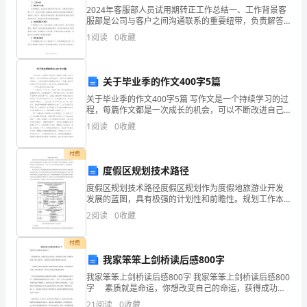
处
2024年客服部人员试用期转正工作总结一、工作背景客
有
服部是公司与客户之间沟通联系的重要纽带，负责解答
客户的问题、协调处理客户的投诉、提供售后服务等。
1
阅读
0
收藏
我于____年加入公司并进入客服部门，开始了为期三个
哪
些
关于毕业季的作文400字5篇
工
关于毕业季的作文400字5篇 写作文是一个持续学习的过
程，每篇作文都是一次成长的机会，可以不断改进自己
作
的写作技巧，写作文可以锻炼我们的耐心，尤其是在思
1
阅读
0
收藏
考和编辑的过程中，下面是小编为您分享的关于毕
计
付费
划
度假区规划技术路径
呢，
度假区规划技术路径度假区规划作为度假地旅游业开发
发展的蓝图，具有极强的计划性和前瞻性。规划工作本
身也应有很强的组织性，并应遵循一定的工作程序和流
一
2
阅读
0
收藏
程，统筹合理避免混乱，才能实现规划思路与规划成果
的连续性
起
付费
我家笨笨上剑桥读后感800字
来
我家笨笨上剑桥读后感800字 我家笨笨上剑桥读后感800
看
字 素质就是命运，你想改变自己的命运，获得成功与
幸福，不能等待机遇，别去寻找窍门，最根本的还是要
21
阅读
0
收藏