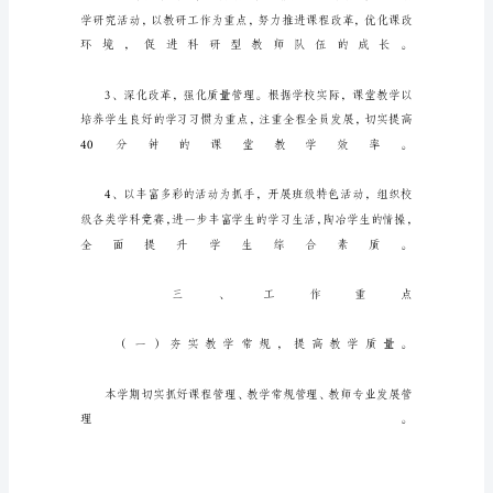
处
工
作
计
划
第
一
学
期
新
学
期
有