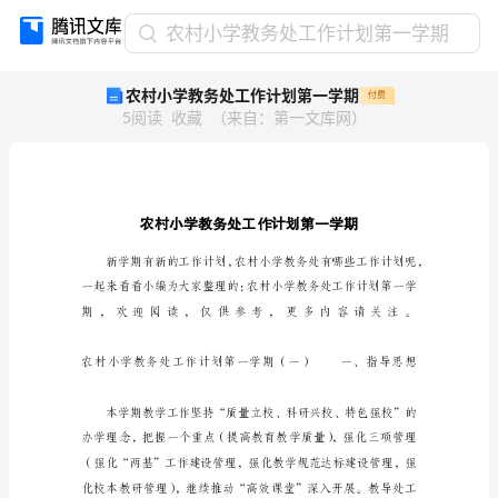
农
农村小学教务处工作计划第一学期
村
农村小学教务处工作计划第一学期
付费
小
5
阅读
收藏
（
来自
：
第一文库网
）
学
教
务
处
工
作
计