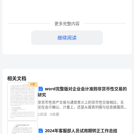
新
的
更多完整内容
工
继续阅读
作
计
划，
农
相关文档
村
付费
word完整版对企业会计准则非货币性交易的
小
研究
学
非货币性资产交易与通常意义上的货币性交易相比，无
论在会计确认、计量上，还是从报表列报与信息披露而
教
言都有较大的区别。因此，有必要制定相关的会计准则
2
阅读
0
收藏
对非货币性资产交易的会计核算和相关信息披露加以规
务
范。19
2024年客服部人员试用期转正工作总结