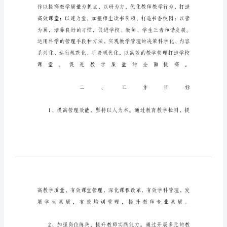
划
第
一
学
期
农
村
小
学
教
务