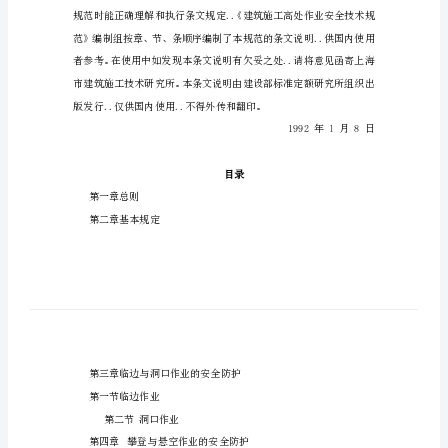
技
术
前
规
范》
(JGJ8091)
条
文
说
明
建