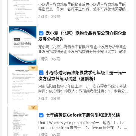
海
第一节
操作平台
小班语言教案鸡蛋里的秘密反思小班语言教案鸡蛋里的
市
秘密反思 作为一名教学工作者，总不可避免地需要编
写教案，编写教案有利于我们科学、合理地支配课堂时
第二节
交叉作业
2
阅读
0
收藏
间。那么教案应该怎么写才合适呢？下面是小编帮大家
建
整
第六章
筑
宠小宠（北京）宠物食品有限公司介绍企业
发展分析报告
附录一本规范名词解释
施
宠小宠（北京）宠物食品有限公司 企业发展分析结果企
工
业发展指数得分企业发展指数得分宠小宠（北京）宠物
食品有限公司综合得分说明：企业发展指数根据企业规
3
阅读
0
收藏
模、企业创新、企业风险、企业活力四个维度对企业发
技
附录五操作平台的计算及构造实例
展情
付费
小卷练透河南淮阳县数学七年级上册一元一
术
次方程章节练习试题（含解析）
研
河南淮阳县数学七年级上册一元一次方程章节练习 考试
时间：90分钟；命题人：教研组考生注意：1、本卷分第
究
I卷（选择题）和第Ⅱ卷（非选择题）两部分，满分100
2
阅读
0
收藏
分，考试时间90分钟2、答卷前，考生务必用0.
所
付费
七年级英语Goforit下册句型和短语总结
前
Unit 1 Where’s your pen pal from?一．短语：1 ．be
言
from = come from 来自于----2． live in 居住在---3． on
weekends
2
阅读
0
收藏