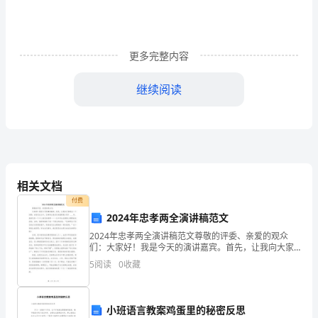
范
JGJ
80-
更多完整内容
91
继续阅读
条
文
第三章临边与洞口作业的安全防护
说
第一节临边作业
明
第二节
洞口作业
相关文档
主
付费
第四章
攀登与悬空
编
2024年忠孝两全演讲稿范文
第一节
攀登作业
2024年忠孝两全演讲稿范文尊敬的评委、亲爱的观众
单
们：大家好！我是今天的演讲嘉宾。首先，让我向大家
提出一个问题：在现代社会中，忠孝两全是否还有重要
第二节
悬空作业
位：
5
阅读
0
收藏
意义呢？____年，我曾见到一个令人难忘的场景——一位
上
第五章
小班语言教案鸡蛋里的秘密反思