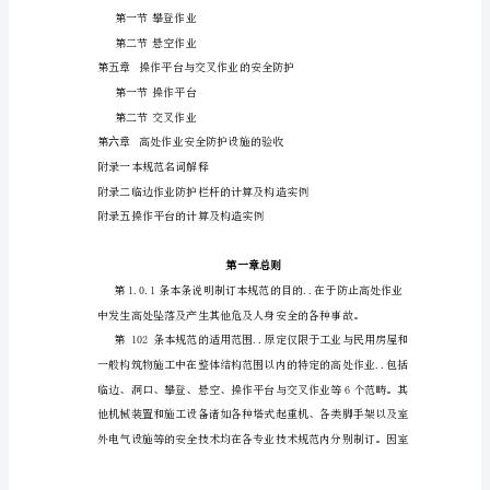
筑
施
工
高
处
作
业
目
安
第一章总则
全
第二章基本规定
技
术
规