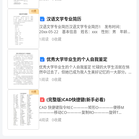
根
据
付费
汉语文学专业简历
原
汉语文学专业简历汉语文学专业简历1 发布时间：
20xx-05-22 基本信息 姓名：xxx 性别：男 年龄：
城
22岁 政治面貌：*党员 现居城市：广州 籍贯：广
1
阅读
0
收藏
东 婚姻状况：未婚 联
乡
建
优秀大学毕业生的个人自我鉴定
设
优秀大学毕业生的个人自我鉴定 忙碌的大学生活就在悄
然中过去了，但她已成为我人生美好记忆的一大部分。
环
这些日子有成功的喜悦，有失败的彷徨。但却把我培养
1
阅读
0
收藏
成了一个现dai大学生，使我在各方面的综合素质都
境
付费
保
(完整版)CAD快捷键(新手必看)
CAD 快捷键指令REC————矩形O————便移M
护
————移动CO————复制RO————旋转T
————文字TR————减切PL————多段线E
部
4
阅读
0
收藏
————删除MA————匹配U————返回P
————图
（86）